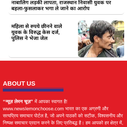
नाबालिग लड़की लापता, राजस्थान निवासी युवक पर
बहला-फुसलाकर भगा ले जाने का आरोप
महिला से रुपये छीनने वाले
युवक के विरुद्ध केस दर्ज,
पुलिस ने भेजा जेल
ABOUT US
“न्यूज़ लेमन चूज़”
में आपका स्वागत है!
www.newslemonchoose.com भारत का एक अग्रणी और
सत्यप्रिय समाचार पोर्टल है, जो अपने पाठकों को सटीक, विश्वसनीय और
निष्पक्ष समाचार प्रदान करने के लिए प्रतिबद्ध है। हम आपको हर क्षेत्र में,