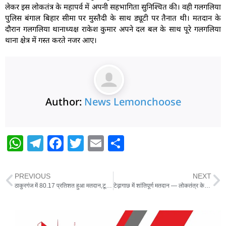
लेकर इस लोकतंत्र के महापर्व में अपनी सहभागिता सुनिश्चित की। वही गलगलिया
पुलिस बंगाल बिहार सीमा पर मुस्तैदी के साथ ड्यूटी पर तैनात थी। मतदान के
दौरान गलगलिया थानाध्यक्ष राकेश कुमार अपने दल बल के साथ पूरे गलगलिया
थाना क्षेत्र में गस्त करते नजर आए।
Author:
News Lemonchoose
W
T
F
T
E
S
h
el
a
w
m
h
at
e
c
itt
ai
ar
PREVIOUS
NEXT
s
g
e
er
l
e
ठाकुरगंज में 80.17 प्रतिशत हुआ मतदान,टूटे सारे रिकॉर्ड
टेढ़ागाछ में शांतिपूर्ण मतदान — लोकतंत्र के महापर्व में उमड़ा जनसैलाब
A
ra
b
p
m
o