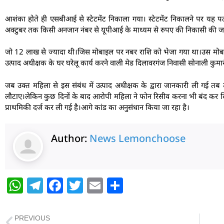
आशंका होते ही एसबीआई से स्टेटमेंट निकाला गया। स्टेटमेंट निकालने पर यह प
अक्टुबर तक किसी अनजान नंबर से यूपीआई के माध्यम से रुपए की निकासी की जा
जो 12 लाख से ज्यादा थी।जिस मोबाइल पर नबर राशि को भेजा गया था।उस मोब
उत्पाद अधीक्षक के घर घरेलू कार्य करने वाली मेड दिलावरगंज निवासी सोनाली कुमा
जब उक्त महिला से इस संबंध में उत्पाद अधीक्षक के द्वारा जानकारी ली गई 
लौटाए।लेकिन कुछ दिनों के बाद आरोपी महिला ने फोन रिसीव करना भी बंद कर द
प्राथमिकी दर्ज कर ली गई है।आगे कांड का अनुसंधान किया जा रहा है।
Author:
News Lemonchoose
W
T
F
T
E
S
h
el
a
w
m
h
at
e
c
itt
ai
ar
PREVIOUS