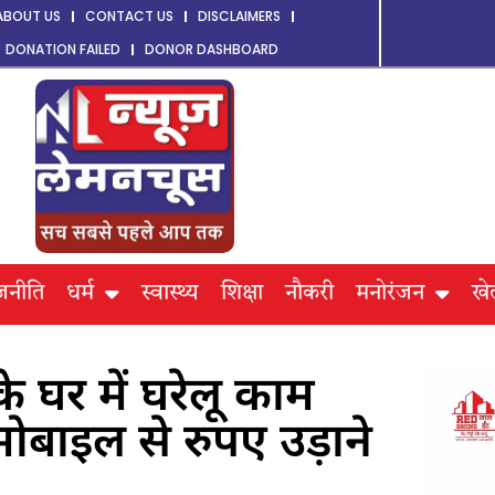
ABOUT US
CONTACT US
DISCLAIMERS
DONATION FAILED
DONOR DASHBOARD
जनीति
धर्म
स्वास्थ्य
शिक्षा
नौकरी
मनोरंजन
खे
 घर में घरेलू काम
ोबाइल से रुपए उड़ाने