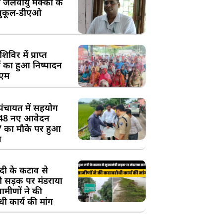
 जलवायु मक्का के
ुकूल-डीएओ
विर में प्राप्त
 का हुआ निष्पादन
ीएम
पंचायत में सहयोग
 48 नए आवेदन
7 का मौके पर हुआ
न
दी के कटाव से
्री सड़क पर मंडराया
रामीणों ने की
ी कार्य की मांग