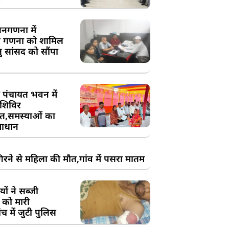
य जनगणना में
 गणना को शामिल
तु सांसद को सौंपा
 पंचायत भवन में
शिविर
,समस्याओं का
ाधान
रने से महिला की मौत,गांव में पसरा मातम
ों ने सब्जी
 को मारी
च में जुटी पुलिस