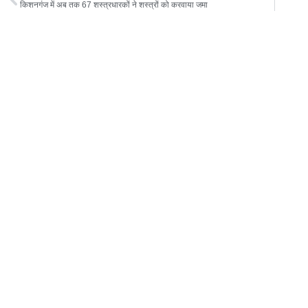
s
g
e
er
l
e
किशनगंज में अब तक 67 शस्त्रधारकों ने शस्त्रों को करवाया जमा
A
ra
b
p
m
o
p
o
k