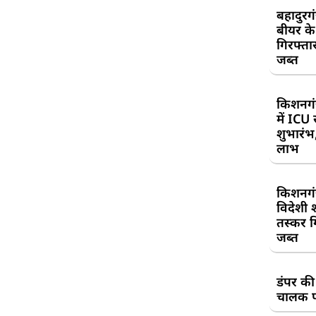
बहादुरग
बीयर क
गिरफ्तार
जब्त
किशनगं
में ICU
शुभारंभ
लाभ
किशनगं
विदेशी 
तस्कर गि
जब्त
डंपर की
चालक प