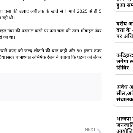
हुआ सम
ता चला की उत्पाद अधीक्षक के खाते से 1 मार्च 2025 से ही 5
 रही थी।
वरीय अध
दत्ता 
ाइल नंबर की पड़ताल करने पर पता चला की उक्त मोबाइल नंबर
पर अधिव
री का था।
तब उसने रुपए को जल्द लौटाने की बात कही और 50 हजार रुपए
कटिहार
िया।सदर थानाध्यक्ष अभिषेक रंजन ने बताया कि घटना को लेकर
लगेगा स
शिविर
अवैध आ
सील,अवै
संचालकों
भाजपा 
जनजाति 
आयोजि
NEXT