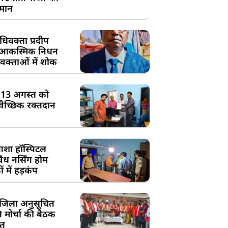
्मान
िवक्ता प्रदीप
के आकस्मिक निधन
क्ताओं में शोक
:13 अगस्त को
्वैच्छिक रक्तदान
शा हॉस्पिटल
ध नर्सिंग होम
 में हड़कंप
जिला अनुसूचित
मोर्चा की बैठक
त