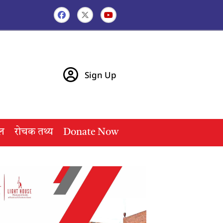
Sign Up
ल
रोचक तथ्य
Donate Now