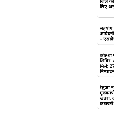
जिले की
लिए अन
सहयोग शि
आवेदनों
– एसड
कोल्था 
शिविर,
मिले; 2
निष्पाद
रेतुआ न
मुख्यमंत
खतरा, ग्
कटावरोध