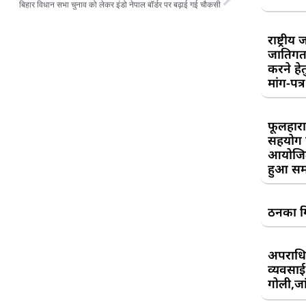
बिहार विधान सभा चुनाव को लेकर इंडो नेपाल बॉर्डर पर बढ़ाई गई चौकसी
राष्ट्री
जातिगत
करने हे
मांग-पत्र
फूलहारा
सहयोग 
आयोजित
हुआ सम
ठनका गि
अपराधिय
व्यवसाई
गोली,जां