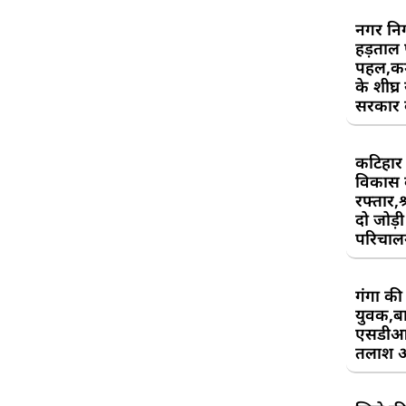
नगर निग
हड़ताल
पहल,कर्म
के शीघ्र
सरकार क
कटिहार र
विकास 
रफ्तार,श
दो जोड़ी 
परिचाल
गंगा की 
युवक,बा
एसडीआ
तलाश 