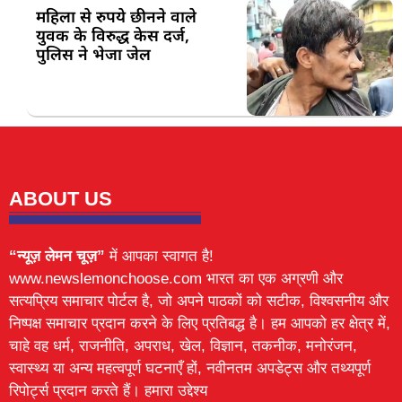
महिला से रुपये छीनने वाले
युवक के विरुद्ध केस दर्ज,
पुलिस ने भेजा जेल
ABOUT US
“न्यूज़ लेमन चूज़”
में आपका स्वागत है!
www.newslemonchoose.com भारत का एक अग्रणी और
सत्यप्रिय समाचार पोर्टल है, जो अपने पाठकों को सटीक, विश्वसनीय और
निष्पक्ष समाचार प्रदान करने के लिए प्रतिबद्ध है। हम आपको हर क्षेत्र में,
चाहे वह धर्म, राजनीति, अपराध, खेल, विज्ञान, तकनीक, मनोरंजन,
स्वास्थ्य या अन्य महत्वपूर्ण घटनाएँ हों, नवीनतम अपडेट्स और तथ्यपूर्ण
रिपोर्ट्स प्रदान करते हैं। हमारा उद्देश्य