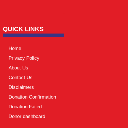
Lexifo
digital Griot
Mortarix
Launchlify
QUICK LINKS
Home
Privacy Policy
About Us
Contact Us
Disclaimers
Donation Confirmation
Donation Failed
Donor dashboard