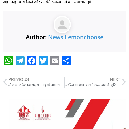
जहां उन्हें न्याय मिले और उनकी समस्याओं का समाधान हो।
Author:
News Lemonchoose
W
T
F
T
E
S
h
el
a
w
m
h
at
e
c
itt
ai
ar
PREVIOUS
NEXT
s
g
e
er
l
e
लोक जनशक्ति (आर)द्वारा मनाई गई बाबा साहब भीमराव अंबेडकर की जयंती
अररिया का हृदय व स्वर्ग स्थल बाबाजी कुटिया में हरे-राम हरे-कृष्णा से गूंजामान होगा शहर
A
ra
b
p
m
o
p
o
k