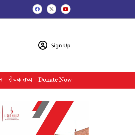
Sign Up
ल
रोचक तथ्य
Donate Now