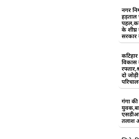
नगर निग
हड़ताल
पहल,कर्म
के शीघ्र
सरकार क
कटिहार र
विकास 
रफ्तार,श
दो जोड़ी 
परिचाल
गंगा की 
युवक,बा
एसडीआ
तलाश 