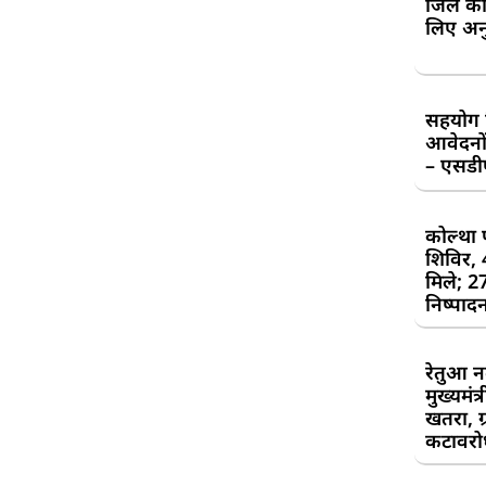
जिले की
लिए अन
सहयोग शि
आवेदनों
– एसड
कोल्था 
शिविर,
मिले; 2
निष्पाद
रेतुआ न
मुख्यमंत
खतरा, ग्
कटावरोध