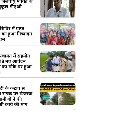
 जलवायु मक्का के
ुकूल-डीएओ
विर में प्राप्त
 का हुआ निष्पादन
ीएम
पंचायत में सहयोग
 48 नए आवेदन
7 का मौके पर हुआ
न
दी के कटाव से
्री सड़क पर मंडराया
रामीणों ने की
ी कार्य की मांग