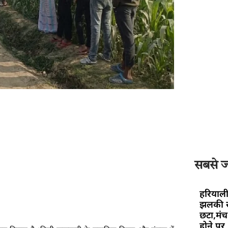
सबसे ज्
हरियाली
झलकी स
छटा,मंच 
होने पर