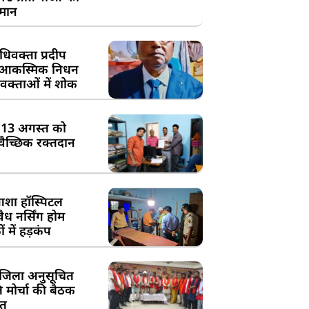
्मान
िवक्ता प्रदीप
के आकस्मिक निधन
क्ताओं में शोक
:13 अगस्त को
्वैच्छिक रक्तदान
शा हॉस्पिटल
ध नर्सिंग होम
 में हड़कंप
जिला अनुसूचित
मोर्चा की बैठक
त