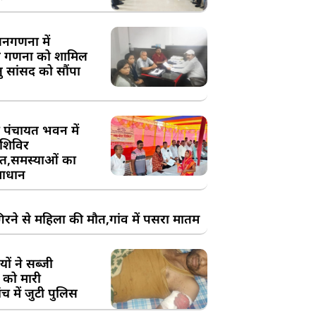
य जनगणना में
 गणना को शामिल
तु सांसद को सौंपा
 पंचायत भवन में
शिविर
,समस्याओं का
ाधान
रने से महिला की मौत,गांव में पसरा मातम
ों ने सब्जी
 को मारी
च में जुटी पुलिस