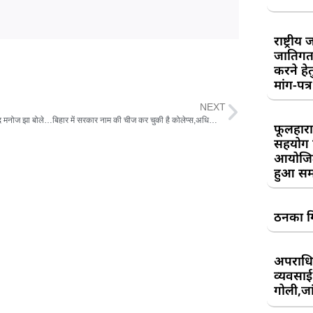
राष्ट्री
जातिगत
करने हे
मांग-पत्र
NEXT
राजद सांसद मनोज झा बोले…बिहार में सरकार नाम की चीज कर चुकी है कोलेप्स,अधिकारी खुद को समझते है सुपर मुख्यमंत्री
फूलहारा
सहयोग 
आयोजित
हुआ सम
ठनका गि
अपराधिय
व्यवसाई
गोली,जां