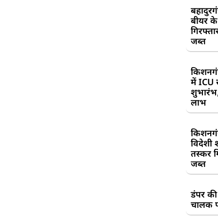
बहादुरग
बीयर क
गिरफ्तार
जब्त
किशनगं
में ICU
शुभारंभ
लाभ
किशनगं
विदेशी 
तस्कर गि
जब्त
डंपर की
चालक प