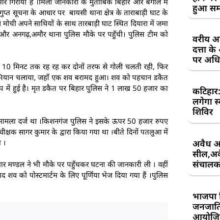
र गिराया है ।मिली जानकारी के मुताबिक बिहार और बंगाल में
हुआ सम
त सूचना के आधार पर बायसी थाना क्षेत्र के ताराबाड़ी घाट के
ल मोची अपने साथियों के साथ तारबाड़ी घाट स्थित दियारा में जमा
 और अनगढ़,अमौर थाना पुलिस मौके पर पहुँची। पुलिस टीम को
वरीय अध
दत्ता 
पर अधिव
ग 10 मिनट तक रह रह कर दोनों तरफ से गोली चलती रही, फिर
 अभियान चलाया, जहाँ एक शव बरामद हुआ। शव को पहचान डकैत
प में हुई है। मृत डकैत पर बिहार पुलिस ने 1 लाख 50 हजार का
कटिहार
लगेगा स
शिविर
 मामला दर्ज था ।किशनगंज पुलिस ने इसके ऊपर 50 हजार रुपए
्षक सागर कुमार के द्वारा किया गया था ।बीते दिनों पतलुआ में
ा ।
अवैध आ
सील,अवै
संचालकों
ुमार मण्डल ने भी मौके पर पहुँचकर घटना की जानकारी ली । वहीं
 शव को पोस्टमार्टम के लिए पूर्णिया भेज दिया गया हैं ।पुलिस
भाजपा 
जनजाति 
आयोजि