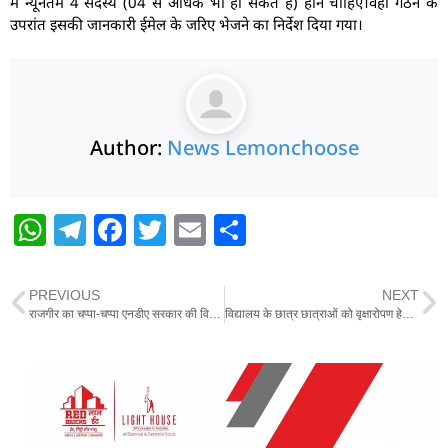
में न्यूनतम 4 सदस्य (04 से अधिक भी हो सकते है) होने चाहिए।वही गठन के
उपरांत इसकी जानकारी ईमेल के जरिए भेजने का निर्देश दिया गया।
Author:
News Lemonchoose
W
T
F
T
E
S
h
el
a
w
m
h
at
e
c
itt
ai
ar
PREVIOUS
NEXT
s
g
e
er
l
e
राजगीर का चप्पा-चप्पा एनडीए सरकार की विकास गाथा का प्रतीक:- मंत्री
विद्यालय के छात्र छात्राओं को वृक्षारोपण हेतु किया गया प्रेरित, पौधा का हुआ वितरण
A
ra
b
p
m
o
p
o