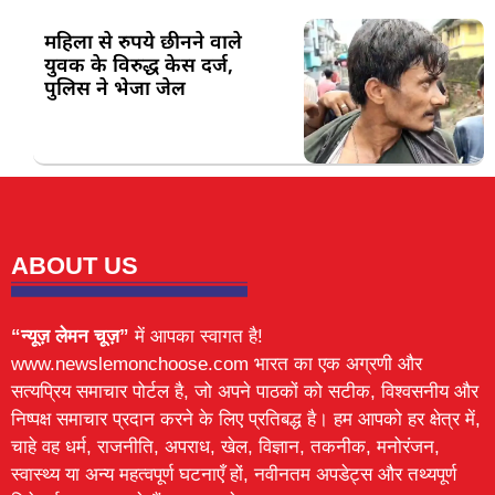
महिला से रुपये छीनने वाले
युवक के विरुद्ध केस दर्ज,
पुलिस ने भेजा जेल
ABOUT US
“न्यूज़ लेमन चूज़”
में आपका स्वागत है!
www.newslemonchoose.com भारत का एक अग्रणी और
सत्यप्रिय समाचार पोर्टल है, जो अपने पाठकों को सटीक, विश्वसनीय और
निष्पक्ष समाचार प्रदान करने के लिए प्रतिबद्ध है। हम आपको हर क्षेत्र में,
चाहे वह धर्म, राजनीति, अपराध, खेल, विज्ञान, तकनीक, मनोरंजन,
स्वास्थ्य या अन्य महत्वपूर्ण घटनाएँ हों, नवीनतम अपडेट्स और तथ्यपूर्ण