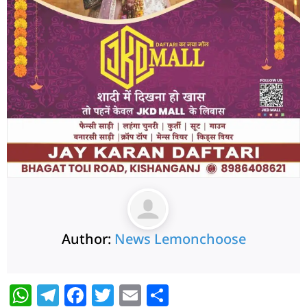
Author:
News Lemonchoose
W
T
F
T
E
S