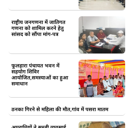
राष्ट्रीय जनगणना में जातिगत
गणना को शामिल करने हेतु
सांसद को सौंपा मांग-पत्र
फूलहारा पंचायत भवन में
सहयोग शिविर
आयोजित,समस्याओं का हुआ
समाधान
ठनका गिरने से महिला की मौत,गांव में पसरा मातम
अपराधियों ने सब्जी व्यवसाई