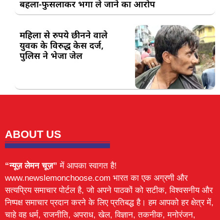
बहला-फुसलाकर भगा ले जाने का आरोप
महिला से रुपये छीनने वाले
युवक के विरुद्ध केस दर्ज,
पुलिस ने भेजा जेल
ABOUT US
“न्यूज़ लेमन चूज़”
में आपका स्वागत है!
www.newslemonchoose.com भारत का एक अग्रणी और
सत्यप्रिय समाचार पोर्टल है, जो अपने पाठकों को सटीक, विश्वसनीय और
निष्पक्ष समाचार प्रदान करने के लिए प्रतिबद्ध है। हम आपको हर क्षेत्र में,
चाहे वह धर्म, राजनीति, अपराध, खेल, विज्ञान, तकनीक, मनोरंजन,