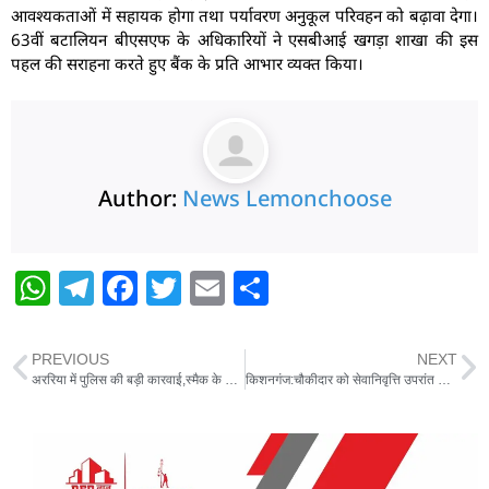
आवश्यकताओं में सहायक होगा तथा पर्यावरण अनुकूल परिवहन को बढ़ावा देगा।
63वीं बटालियन बीएसएफ के अधिकारियों ने एसबीआई खगड़ा शाखा की इस
पहल की सराहना करते हुए बैंक के प्रति आभार व्यक्त किया।
Author:
News Lemonchoose
W
T
F
T
E
S
h
el
a
w
m
h
at
e
c
itt
ai
ar
PREVIOUS
NEXT
s
g
e
er
l
e
अररिया में पुलिस की बड़ी कारवाई,स्मैक के साथ तीन गिरफ्तार,लाखो रुपए नकदी बरामद
किशनगंज:चौकीदार को सेवानिवृत्ति उपरांत दी गई भावभीनी विदाईएसपी ने शॉल ओढ़ाकर किया सम्मानित
A
ra
b
p
m
o