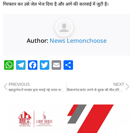
गिरफ्तार कर उसे जेल भेज दिया है और आगे की कारवाई में जुटी है।
Author:
News Lemonchoose
W
T
F
T
E
S
h
el
a
w
m
h
at
e
c
itt
ai
ar
PREVIOUS
NEXT
s
g
e
er
l
e
बहादुरगंज में भाजपा द्वारा मनाई गई भारत रत्न बाबा साहब भीमराव अंबेडकर की जयंती
किशनगंज:करंट लगने से युवक की मौत,परिजनों में मातम
A
ra
b
p
m
o
p
o
k