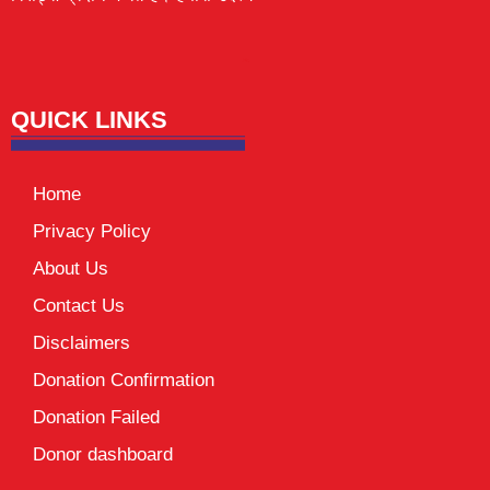
Lexifo
digital Griot
Mortarix
Launchlify
QUICK LINKS
Home
Privacy Policy
About Us
Contact Us
Disclaimers
Donation Confirmation
Donation Failed
Donor dashboard