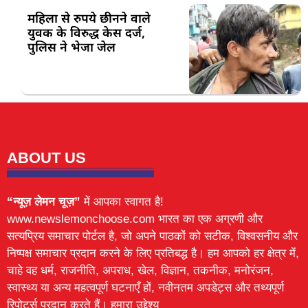
महिला से रुपये छीनने वाले
युवक के विरुद्ध केस दर्ज,
पुलिस ने भेजा जेल
ABOUT US
“न्यूज़ लेमन चूज़”
में आपका स्वागत है!
www.newslemonchoose.com भारत का एक अग्रणी और
सत्यप्रिय समाचार पोर्टल है, जो अपने पाठकों को सटीक, विश्वसनीय और
निष्पक्ष समाचार प्रदान करने के लिए प्रतिबद्ध है। हम आपको हर क्षेत्र में,
चाहे वह धर्म, राजनीति, अपराध, खेल, विज्ञान, तकनीक, मनोरंजन,
स्वास्थ्य या अन्य महत्वपूर्ण घटनाएँ हों, नवीनतम अपडेट्स और तथ्यपूर्ण
रिपोर्ट्स प्रदान करते हैं। हमारा उद्देश्य