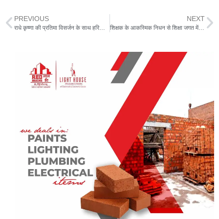
h
el
a
w
m
h
at
e
c
itt
ai
ar
PREVIOUS
NEXT
s
g
e
er
l
e
राधे कृष्णा की प्रतिमा विसर्जन के साथ हरिनाम संकीर्तन संपन्न
शिक्षक के आकस्मिक निधन से शिक्षा जगत में शोक की लहर,शोक संवेदना व्यक्त
A
ra
b
p
m
o
p
o
k