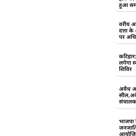
हुआ सम
वरीय अध
दत्ता 
पर अधिव
कटिहार
लगेगा स
शिविर
अवैध आ
सील,अवै
संचालकों
भाजपा 
जनजाति 
आयोजि