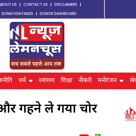
ABOUT US
CONTACT US
DISCLAIMERS
DONATION FAILED
DONOR DASHBOARD
जनीति
धर्म
स्वास्थ्य
शिक्षा
नौकरी
मनोरंजन
खे
े और गहने ले गया चोर