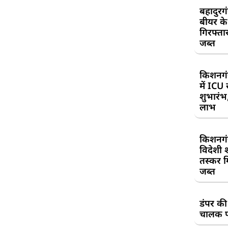
बहादुरग
बीयर क
गिरफ्तार
जब्त
किशनगं
में ICU
शुभारंभ
लाभ
किशनगं
विदेशी 
तस्कर गि
जब्त
डंपर की
चालक प