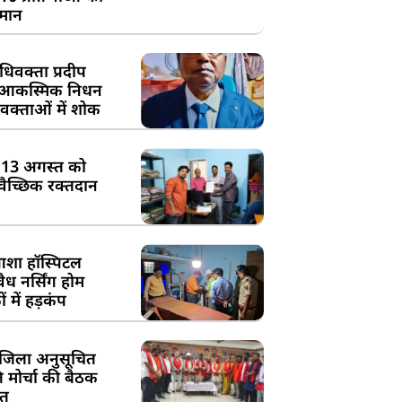
्मान
िवक्ता प्रदीप
के आकस्मिक निधन
क्ताओं में शोक
:13 अगस्त को
्वैच्छिक रक्तदान
शा हॉस्पिटल
ध नर्सिंग होम
 में हड़कंप
जिला अनुसूचित
मोर्चा की बैठक
त