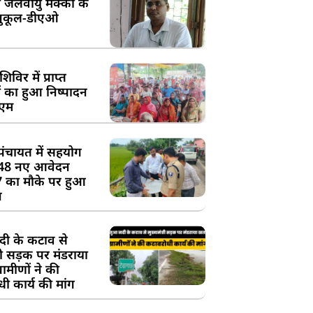
 जलवायु मक्का के
ुकूल-डीएओ
विर में प्राप्त
 का हुआ निष्पादन
ीएम
पंचायत में सहयोग
 48 नए आवेदन
7 का मौके पर हुआ
न
दी के कटाव से
्री सड़क पर मंडराया
रामीणों ने की
ी कार्य की मांग