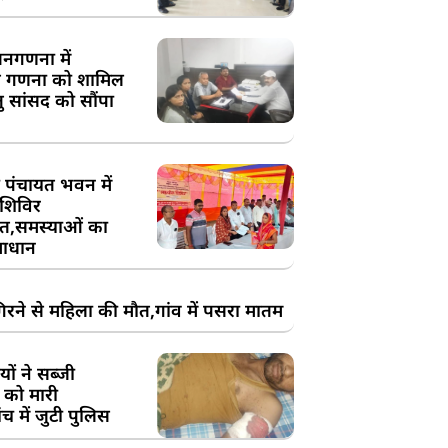
य जनगणना में
 गणना को शामिल
तु सांसद को सौंपा
 पंचायत भवन में
शिविर
,समस्याओं का
ाधान
रने से महिला की मौत,गांव में पसरा मातम
ों ने सब्जी
 को मारी
च में जुटी पुलिस