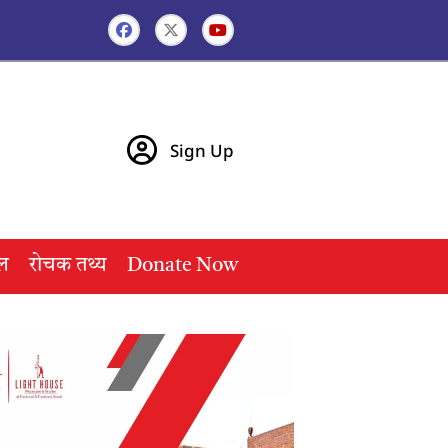
Sign Up
ल
रोचक तथ्य
Donate Now