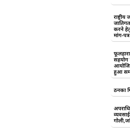
राष्ट्री
जातिगत
करने हे
मांग-पत्र
फूलहारा
सहयोग 
आयोजित
हुआ सम
ठनका गि
अपराधिय
व्यवसाई
गोली,जां