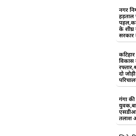
नगर निग
हड़ताल
पहल,कर्म
के शीघ्र
सरकार क
कटिहार र
विकास 
रफ्तार,श
दो जोड़ी 
परिचाल
गंगा की 
युवक,बा
एसडीआ
तलाश 