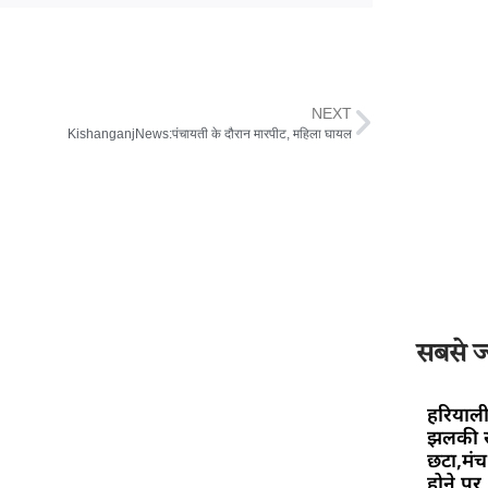
NEXT
KishanganjNews:पंचायती के दौरान मारपीट, महिला घायल
सबसे ज्
हरियाली
झलकी स
छटा,मंच 
होने पर