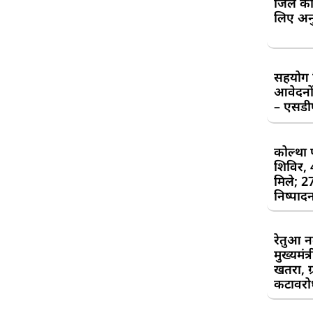
जिले की
लिए अन
सहयोग शि
आवेदनों
– एसड
कोल्था 
शिविर,
मिले; 2
निष्पाद
रेतुआ न
मुख्यमंत
खतरा, ग्
कटावरोध