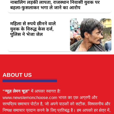
नाबालिग लड़की लापता, राजस्थान निवासी युवक पर
बहला-फुसलाकर भगा ले जाने का आरोप
महिला से रुपये छीनने वाले
युवक के विरुद्ध केस दर्ज,
पुलिस ने भेजा जेल
ABOUT US
“न्यूज़ लेमन चूज़”
में आपका स्वागत है!
www.newslemonchoose.com भारत का एक अग्रणी और
सत्यप्रिय समाचार पोर्टल है, जो अपने पाठकों को सटीक, विश्वसनीय और
निष्पक्ष समाचार प्रदान करने के लिए प्रतिबद्ध है। हम आपको हर क्षेत्र में,