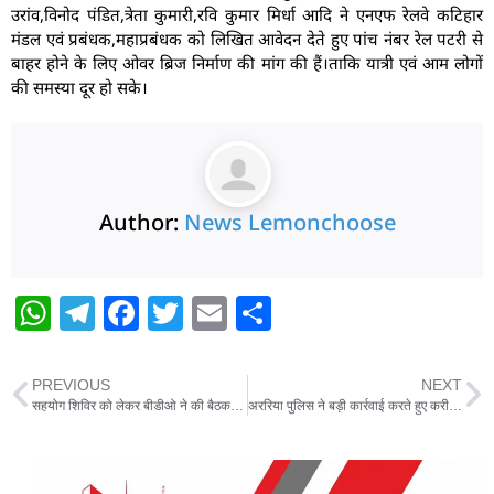
उरांव,विनोद पंडित,त्रेता कुमारी,रवि कुमार मिर्धा आदि ने एनएफ रेलवे कटिहार
मंडल एवं प्रबंधक,महाप्रबंधक को लिखित आवेदन देते हुए पांच नंबर रेल पटरी से
बाहर होने के लिए ओवर ब्रिज निर्माण की मांग की हैं।ताकि यात्री एवं आम लोगों
की समस्या दूर हो सके।
Author:
News Lemonchoose
W
T
F
T
E
S
h
el
a
w
m
h
at
e
c
itt
ai
ar
PREVIOUS
NEXT
s
g
e
er
l
e
सहयोग शिविर को लेकर बीडीओ ने की बैठक, दिए जरूरी निर्देश
अररिया पुलिस ने बड़ी कार्रवाई करते हुए करीब 1028 ग्राम स्मैक के साथ युवक को किया गिरफ्तार
A
ra
b
p
m
o