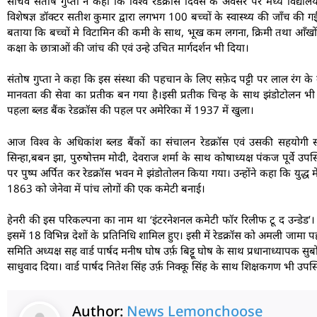
सचिव संतोष गुप्ता ने कहा कि विश्व रेडक्रॉस दिवस के अवसर पर मध्य विद्यालय म
विशेषज्ञ डॉक्टर सतीश कुमार द्वारा लगभग 100 बच्चों के स्वास्थ्य की जाँच की
बताया कि बच्चों मे विटामिन की कमी के साथ, भूख कम लगना, क्रिमी तथा आँखों
कक्षा के छात्राओं की जांच की एवं उन्हे उचित मार्गदर्शन भी दिया।
संतोष गुप्ता ने कहा कि इस संस्था की पहचान के लिए सफ़ेद पट्टी पर लाल रंग के क्
मानवता की सेवा का प्रतीक बन गया है।इसी प्रतीक चिन्ह के साथ झंडोटोलन भी 
पहला ब्लड बैंक रेडक्रॉस की पहल पर अमेरिका में 1937 में खुला।
आज विश्व के अधिकांश ब्लड बैंकों का संचालन रेडक्रॉस एवं उसकी सहयोगी सं
सिन्हा,बबन झा, पुरुषोत्तम मोदी, देवराज शर्मा के साथ कोषाध्यक्ष पंकज पूर्वे उपस
पर पुष्प अर्पित कर रेडक्रॉस भवन मे झंडोतोलन किया गया। उन्होंने कहा कि युद्ध म
1863 को जेनेवा में पांच लोगों की एक कमेटी बनाई।
हेनरी की इस परिकल्पना का नाम था ‘इंटरनेशनल कमेटी फॉर रिलीफ टू द उन्डेड’। उसी 
इसमें 18 विभिन्न देशों के प्रतिनिधि शामिल हुए। इसी में रेडक्रॉस को अमली जामा
समिति अध्यक्ष सह वार्ड पार्षद मनीष घोष उर्फ़ बिट्टू घोष के साथ प्रधानाध्यापक सुबो
साधुवाद दिया। वार्ड पार्षद नितेश सिंह उर्फ़ निक्कू सिंह के साथ शिक्षकगण भी उपस्
Author:
News Lemonchoose