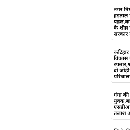
नगर निग
हड़ताल
पहल,कर्म
के शीघ्र
सरकार क
कटिहार र
विकास 
रफ्तार,श
दो जोड़ी 
परिचाल
गंगा की 
युवक,बा
एसडीआ
तलाश 