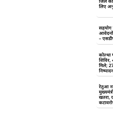
जिले की
लिए अन
सहयोग शि
आवेदनों
– एसड
कोल्था 
शिविर,
मिले; 2
निष्पाद
रेतुआ न
मुख्यमंत
खतरा, ग्
कटावरोध