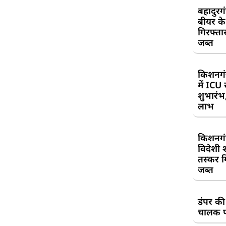
बहादुरग
बीयर क
गिरफ्तार
जब्त
किशनगं
में ICU
शुभारंभ
लाभ
किशनगं
विदेशी 
तस्कर गि
जब्त
डंपर की
चालक प