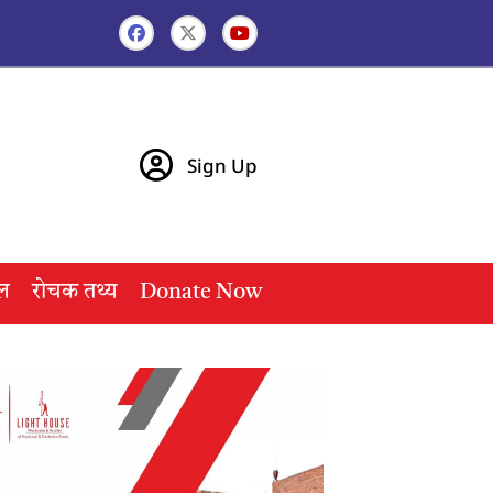
Sign Up
ल
रोचक तथ्य
Donate Now