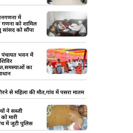
य जनगणना में
 गणना को शामिल
तु सांसद को सौंपा
 पंचायत भवन में
शिविर
,समस्याओं का
ाधान
रने से महिला की मौत,गांव में पसरा मातम
ों ने सब्जी
 को मारी
च में जुटी पुलिस