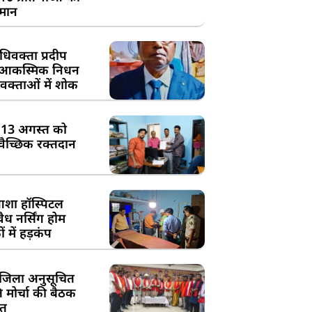
्मान
िवक्ता प्रदीप
के आकस्मिक निधन
क्ताओं में शोक
:13 अगस्त को
्वैच्छिक रक्तदान
शा हॉस्पिटल
ध नर्सिंग होम
 में हड़कंप
जिला अनुसूचित
मोर्चा की बैठक
त