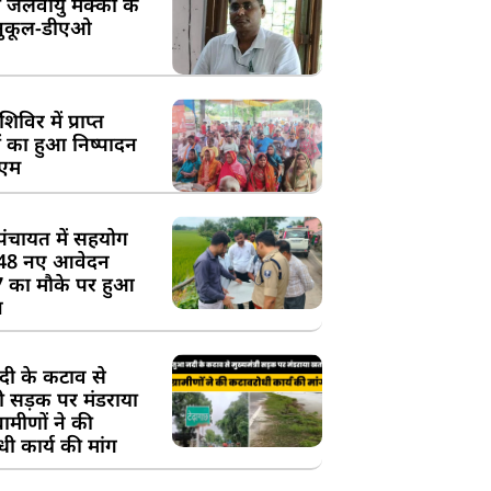
 जलवायु मक्का के
ुकूल-डीएओ
विर में प्राप्त
 का हुआ निष्पादन
ीएम
पंचायत में सहयोग
 48 नए आवेदन
7 का मौके पर हुआ
न
दी के कटाव से
्री सड़क पर मंडराया
रामीणों ने की
ी कार्य की मांग