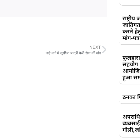
राष्ट्री
जातिगत
करने हे
मांग-पत्र
NEXT
नदी मार्ग में सुरक्षित यात्री फेरी सेवा की मांग
फूलहारा
सहयोग 
आयोजित
हुआ सम
ठनका गि
अपराधिय
व्यवसाई
गोली,जां