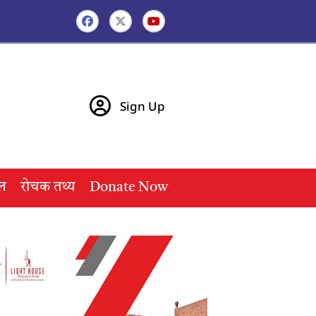
Sign Up
ल
रोचक तथ्य
Donate Now