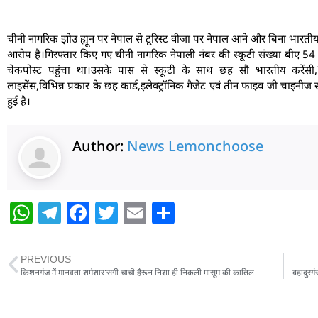
चीनी नागरिक झोउ ह्यून पर नेपाल से टूरिस्ट वीजा पर नेपाल आने और बिना भारतीय
आरोप है।गिरफ्तार किए गए चीनी नागरिक नेपाली नंबर की स्कूटी संख्या बीए 54 पी 3
चेकपोस्ट पहुंचा था।उसके पास से स्कूटी के साथ छह सौ भारतीय करेंसी,7
लाइसेंस,विभिन्न प्रकार के छह कार्ड,इलेक्ट्रॉनिक गैजेट एवं तीन फाइव जी चाइनीज
हुई है।
Author:
News Lemonchoose
W
T
F
T
E
S
h
el
a
w
m
h
at
e
c
itt
ai
ar
PREVIOUS
s
g
e
er
l
e
किशनगंज में मानवता शर्मशार:सगी चाची हैरून निशा ही निकली मासूम की कातिल
बहादुरग
A
ra
b