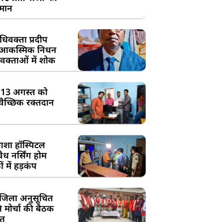
्मान
िवक्ता प्रदीप
के आकस्मिक निधन
क्ताओं में शोक
:13 अगस्त को
्वैच्छिक रक्तदान
शा हॉस्पिटल
ध नर्सिंग होम
 में हड़कंप
जिला अनुसूचित
मोर्चा की बैठक
त