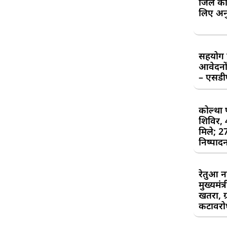
जिले की
लिए अन
सहयोग शि
आवेदनों
– एसड
कोल्था 
शिविर,
मिले; 2
निष्पाद
रेतुआ न
मुख्यमंत
खतरा, ग्
कटावरोध