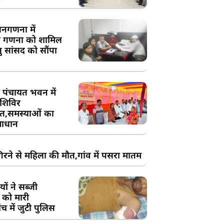
य जनगणना में
 गणना को शामिल
तु सांसद को सौंपा
 पंचायत भवन में
शिविर
,समस्याओं का
ाधान
रने से महिला की मौत,गांव में पसरा मातम
ों ने सब्जी
 को मारी
च में जुटी पुलिस