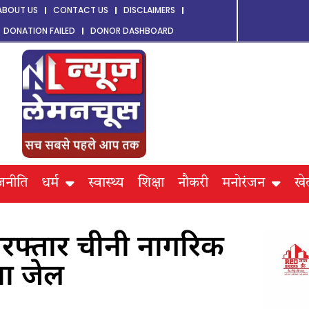
ABOUT US
CONTACT US
DISCLAIMERS
DONATION FAILED
DONOR DASHBOARD
जनीति
धर्म
स्वास्थ्य
शिक्षा
नौकरी
मनोरंजन
खे
रफ्तार चीनी नागरिक
या जेल