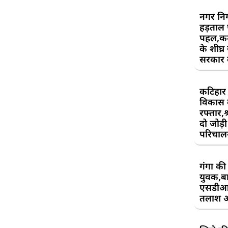
नगर निग
हड़ताल
पहल,कर्म
के शीघ्र
सरकार क
कटिहार र
विकास 
रफ्तार,श
दो जोड़ी 
परिचाल
गंगा की 
युवक,बा
एसडीआ
तलाश 