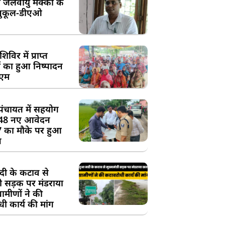
 जलवायु मक्का के
ुकूल-डीएओ
विर में प्राप्त
 का हुआ निष्पादन
ीएम
पंचायत में सहयोग
 48 नए आवेदन
7 का मौके पर हुआ
न
दी के कटाव से
्री सड़क पर मंडराया
रामीणों ने की
ी कार्य की मांग