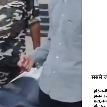
सबसे ज्
हरियाली
झलकी स
छटा,मंच 
होने पर