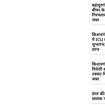
बहादुरग
बीयर क
गिरफ्तार
जब्त
किशनगं
में ICU
शुभारंभ
लाभ
किशनगं
विदेशी 
तस्कर गि
जब्त
डंपर की
चालक प