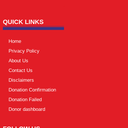
Lexifo
digital Griot
Mortarix
Launchlify
QUICK LINKS
Home
Privacy Policy
About Us
Contact Us
Disclaimers
Donation Confirmation
Donation Failed
Donor dashboard