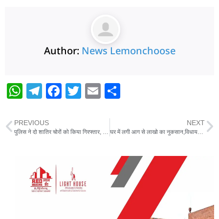
Author:
News Lemonchoose
W
T
F
T
E
S
h
el
a
w
m
h
at
e
c
itt
ai
ar
PREVIOUS
NEXT
s
g
e
er
l
e
पुलिस ने दो शातिर चोरों को किया गिरफ्तार, चोरी का सामान बरामद
घर में लगी आग से लाखो का नुकसान,विधायक ने पीड़ित परिवार से की मुलाकात,मदद का दिया भरोसा
A
ra
b
p
m
o
p
o
k