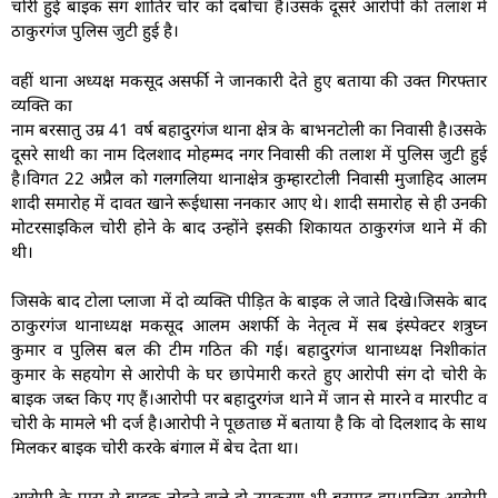
चोरी हुई बाइक संग शातिर चोर को दबोचा है।उसके दूसरे आरोपी की तलाश में
ठाकुरगंज पुलिस जुटी हुई है।
वहीं थाना अध्यक्ष मकसूद असर्फी ने जानकारी देते हुए बताया की उक्त गिरफ्तार
व्यक्ति का
नाम बरसातु उम्र 41 वर्ष बहादुरगंज थाना क्षेत्र के बाभनटोली का निवासी है।उसके
दूसरे साथी का नाम दिलशाद मोहम्मद नगर निवासी की तलाश में पुलिस जुटी हुई
है।विगत 22 अप्रैल को गलगलिया थानाक्षेत्र कुम्हारटोली निवासी मुजाहिद आलम
शादी समारोह में दावत खाने रूईधासा ननकार आए थे। शादी समारोह से ही उनकी
मोटरसाइकिल चोरी होने के बाद उन्होंने इसकी शिकायत ठाकुरगंज थाने में की
थी।
जिसके बाद टोला प्लाजा में दो व्यक्ति पीड़ित के बाइक ले जाते दिखे।जिसके बाद
ठाकुरगंज थानाध्यक्ष मकसूद आलम अशर्फी के नेतृत्व में सब इंस्पेक्टर शत्रुघ्न
कुमार व पुलिस बल की टीम गठित की गई। बहादुरगंज थानाध्यक्ष निशीकांत
कुमार के सहयोग से आरोपी के घर छापेमारी करते हुए आरोपी संग दो चोरी के
बाइक जब्त किए गए हैं।आरोपी पर बहादुरगंज थाने में जान से मारने व मारपीट व
चोरी के मामले भी दर्ज है।आरोपी ने पूछताछ में बताया है कि वो दिलशाद के साथ
मिलकर बाइक चोरी करके बंगाल में बेच देता था।
आरोपी के पास से बाइक तोड़ने वाले दो उपकरण भी बरामद हुए।पुलिस आरोपी