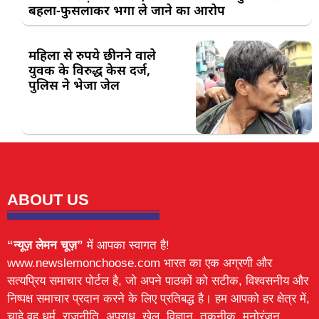
बहला-फुसलाकर भगा ले जाने का आरोप
महिला से रुपये छीनने वाले
युवक के विरुद्ध केस दर्ज,
पुलिस ने भेजा जेल
ABOUT US
“न्यूज़ लेमन चूज़”
में आपका स्वागत है!
www.newslemonchoose.com भारत का एक अग्रणी और
सत्यप्रिय समाचार पोर्टल है, जो अपने पाठकों को सटीक, विश्वसनीय और
निष्पक्ष समाचार प्रदान करने के लिए प्रतिबद्ध है। हम आपको हर क्षेत्र में,
चाहे वह धर्म, राजनीति, अपराध, खेल, विज्ञान, तकनीक, मनोरंजन,