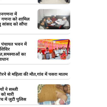
य जनगणना में
 गणना को शामिल
तु सांसद को सौंपा
 पंचायत भवन में
शिविर
,समस्याओं का
ाधान
रने से महिला की मौत,गांव में पसरा मातम
ों ने सब्जी
 को मारी
च में जुटी पुलिस