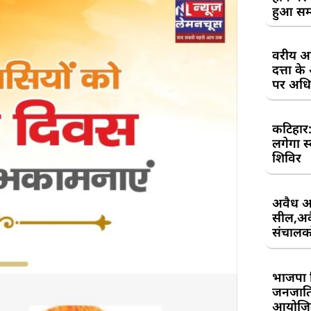
हुआ सम
वरीय अध
दत्ता 
पर अधिव
कटिहार
लगेगा स
शिविर
अवैध आ
सील,अवै
संचालकों
भाजपा 
जनजाति 
आयोजि