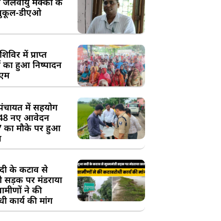
 जलवायु मक्का के
ुकूल-डीएओ
विर में प्राप्त
 का हुआ निष्पादन
ीएम
पंचायत में सहयोग
 48 नए आवेदन
7 का मौके पर हुआ
न
दी के कटाव से
्री सड़क पर मंडराया
रामीणों ने की
ी कार्य की मांग