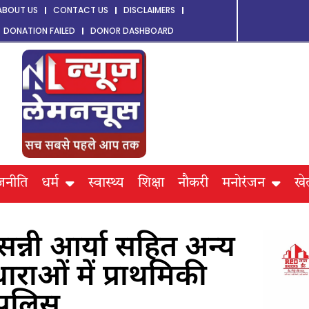
ABOUT US
CONTACT US
DISCLAIMERS
DONATION FAILED
DONOR DASHBOARD
जनीति
धर्म
स्वास्थ्य
शिक्षा
नौकरी
मनोरंजन
खे
्नी आर्या सहित अन्य
ाराओं में प्राथमिकी
 पुलिस