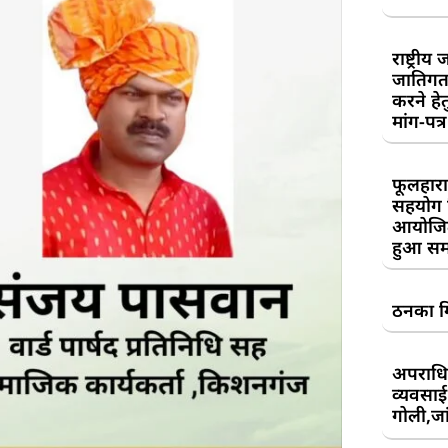
राष्ट्री
जातिगत
करने हे
मांग-पत्र
फूलहारा
सहयोग 
आयोजित
हुआ सम
ठनका गि
अपराधिय
व्यवसाई
गोली,जां