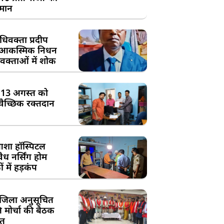
्मान
िवक्ता प्रदीप
के आकस्मिक निधन
क्ताओं में शोक
:13 अगस्त को
्वैच्छिक रक्तदान
शा हॉस्पिटल
ध नर्सिंग होम
 में हड़कंप
जिला अनुसूचित
मोर्चा की बैठक
त