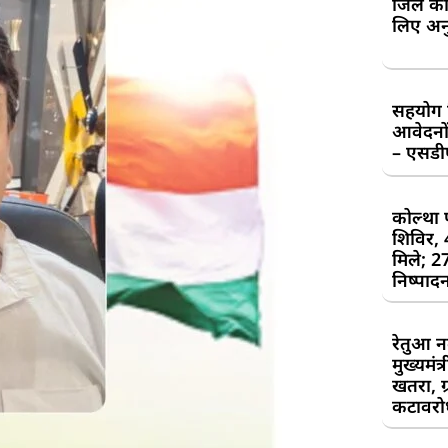
जिले की
लिए अन
सहयोग शि
आवेदनों
– एसड
कोल्था 
शिविर,
मिले; 2
निष्पाद
रेतुआ न
मुख्यमंत
खतरा, ग्
कटावरोध