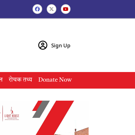
Sign Up
ल
रोचक तथ्य
Donate Now