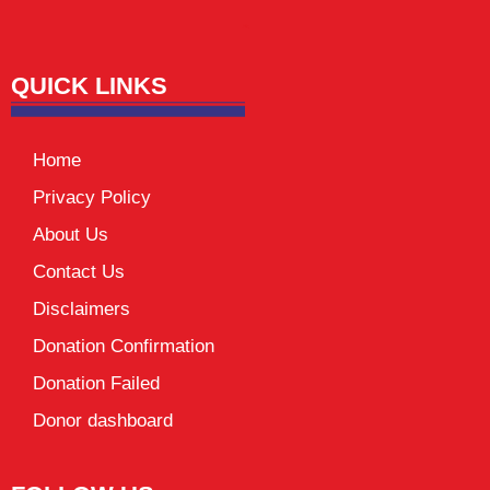
Lexifo
digital Griot
Mortarix
Launchlify
QUICK LINKS
Home
Privacy Policy
About Us
Contact Us
Disclaimers
Donation Confirmation
Donation Failed
Donor dashboard