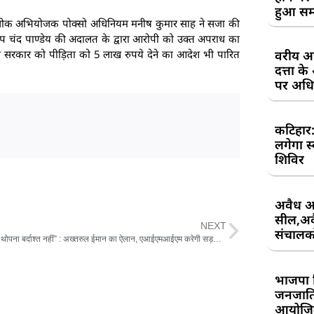
हुआ सम
ेष लोक अभियोजक पोक्सो अधिनियम मनीष कुमार साह ने सजा की
 दीप चंद पाण्डेय की अदालत के द्वारा आरोपी को उक्त अपराध का
वरीय अध
 सरकार को पीड़िता को 5 लाख रुपये देने का आदेश भी पारित
दत्ता 
पर अधिव
कटिहार
लगेगा स
शिविर
अवैध आ
सील,अवै
NEXT
संचालकों
“वंदे मातरम् थोपना बर्दाश्त नहीं” : अख्तरुल ईमान का ऐलान, एआईएमआईएम करेगी सड़क से सदन तक संघर्ष
भाजपा 
जनजाति 
आयोजि