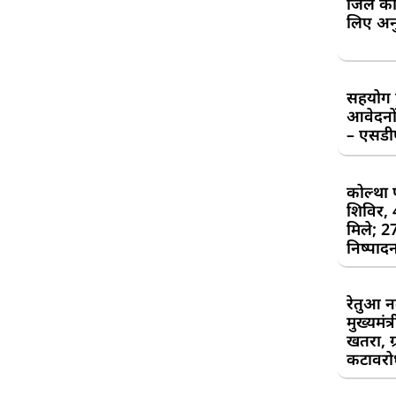
जिले की
लिए अन
सहयोग शि
आवेदनों
– एसड
कोल्था 
शिविर,
मिले; 2
निष्पाद
रेतुआ न
मुख्यमंत
खतरा, ग्
कटावरोध