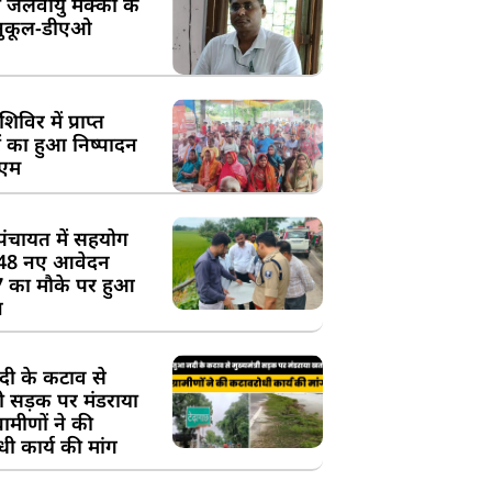
 जलवायु मक्का के
ुकूल-डीएओ
विर में प्राप्त
 का हुआ निष्पादन
ीएम
पंचायत में सहयोग
 48 नए आवेदन
7 का मौके पर हुआ
न
दी के कटाव से
्री सड़क पर मंडराया
रामीणों ने की
ी कार्य की मांग