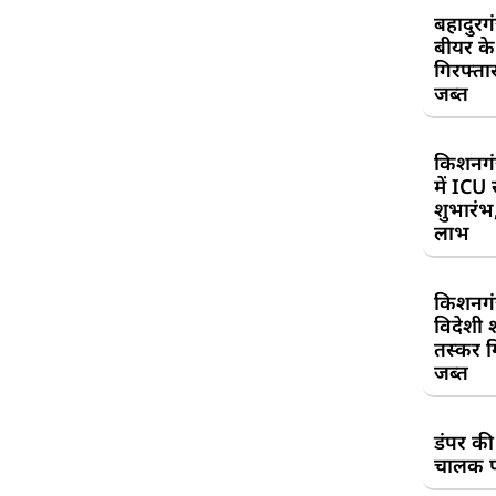
बहादुरग
बीयर क
गिरफ्तार
जब्त
किशनगं
में ICU
शुभारंभ
लाभ
किशनगं
विदेशी 
तस्कर गि
जब्त
डंपर की
चालक प