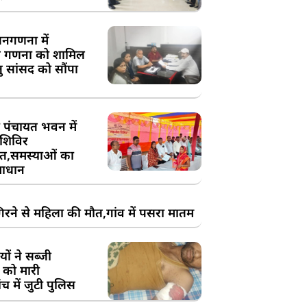
य जनगणना में
 गणना को शामिल
तु सांसद को सौंपा
 पंचायत भवन में
शिविर
,समस्याओं का
ाधान
रने से महिला की मौत,गांव में पसरा मातम
ों ने सब्जी
 को मारी
च में जुटी पुलिस