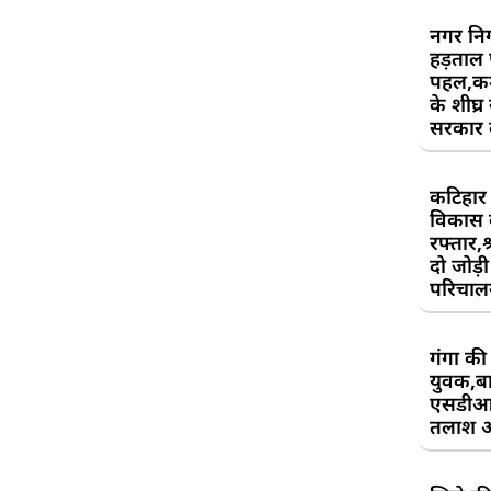
नगर निग
हड़ताल
पहल,कर्म
के शीघ्र
सरकार क
कटिहार र
विकास 
रफ्तार,श
दो जोड़ी 
परिचाल
गंगा की 
युवक,बा
एसडीआ
तलाश 