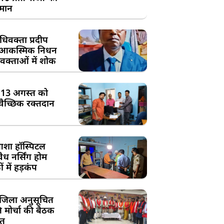
्मान
िवक्ता प्रदीप
के आकस्मिक निधन
क्ताओं में शोक
:13 अगस्त को
्वैच्छिक रक्तदान
शा हॉस्पिटल
ध नर्सिंग होम
 में हड़कंप
जिला अनुसूचित
मोर्चा की बैठक
त