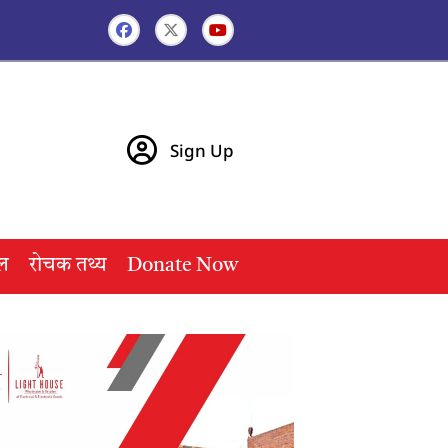
Sign Up
ल
रोचक तथ्य
Donate Now