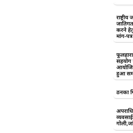
राष्ट्री
जातिगत
करने हे
मांग-पत्र
फूलहारा
सहयोग 
आयोजित
हुआ सम
ठनका गि
अपराधिय
व्यवसाई
गोली,जां