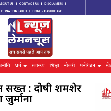
ABOUT US
CONTACT US
DISCLAIMERS
DONATION FAILED
DONOR DASHBOARD
जनीति
धर्म
स्वास्थ्य
शिक्षा
नौकरी
मनोरंजन
खे
त सख्त : दोषी शमशेर
जुर्माना