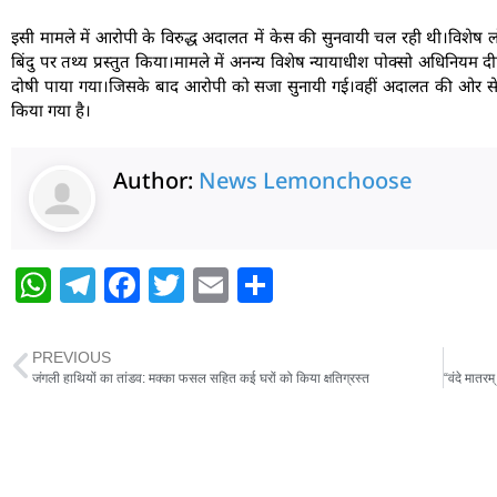
इसी मामले में आरोपी के विरुद्ध अदालत में केस की सुनवायी चल रही थी।विश
बिंदु पर तथ्य प्रस्तुत किया।मामले में अनन्य विशेष न्यायाधीश पोक्सो अधिनियम
दोषी पाया गया।जिसके बाद आरोपी को सजा सुनायी गई।वहीं अदालत की ओर से
किया गया है।
Author:
News Lemonchoose
W
T
F
T
E
S
h
el
a
w
m
h
at
e
c
itt
ai
ar
PREVIOUS
s
g
e
er
l
e
जंगली हाथियों का तांडव: मक्का फसल सहित कई घरों को किया क्षतिग्रस्त
A
ra
b
p
m
o