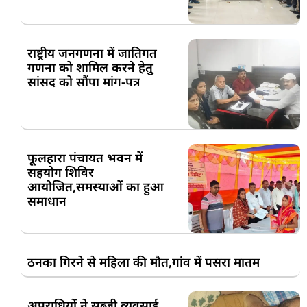
राष्ट्रीय जनगणना में जातिगत
गणना को शामिल करने हेतु
सांसद को सौंपा मांग-पत्र
फूलहारा पंचायत भवन में
सहयोग शिविर
आयोजित,समस्याओं का हुआ
समाधान
ठनका गिरने से महिला की मौत,गांव में पसरा मातम
अपराधियों ने सब्जी व्यवसाई