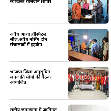
स्वैच्छिक रक्तदान शिविर
अवैध आशा हॉस्पिटल
सील,अवैध नर्सिंग होम
संचालकों में हड़कंप
भाजपा जिला अनुसूचित
जनजाति मोर्चा की बैठक
आयोजित
राष्ट्रीय जनगणना में जातिगत