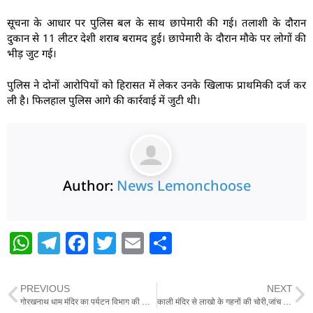
सूचना के आधार पर पुलिस बल के साथ छापेमारी की गई। तलाशी के दौरान
दुकान से 11 लीटर देशी शराब बरामद हुई। छापेमारी के दौरान मौके पर लोगों की
भीड़ जुट गई।
पुलिस ने दोनों आरोपियों को हिरासत में लेकर उनके खिलाफ प्राथमिकी दर्ज कर
ली है। फिलहाल पुलिस आगे की कार्रवाई में जुटी थी।
Author:
News Lemonchoose
W
T
F
T
E
S
h
el
a
w
m
h
at
e
c
itt
ai
ar
PREVIOUS
NEXT
s
g
e
er
l
e
गोरखनाथ धाम मंदिर का पर्यटन विभाग की टीम ने निरीक्षण किया
काली मंदिर से लाखो के गहनों की चोरी,जांच में जुटी पुलिस