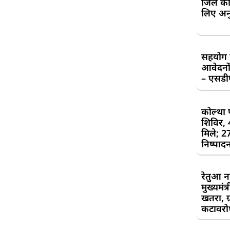
जिले की
लिए अन
सहयोग शि
आवेदनों
– एसड
कोल्था 
शिविर,
मिले; 2
निष्पाद
रेतुआ न
मुख्यमंत
खतरा, ग्
कटावरोध