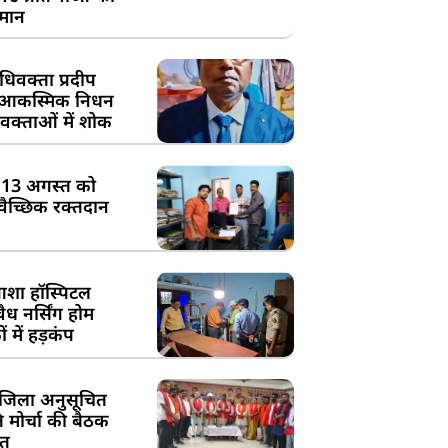
्मान
िवक्ता प्रदीप
के आकस्मिक निधन
क्ताओं में शोक
:13 अगस्त को
्वैच्छिक रक्तदान
शा हॉस्पिटल
ध नर्सिंग होम
 में हड़कंप
जिला अनुसूचित
मोर्चा की बैठक
त