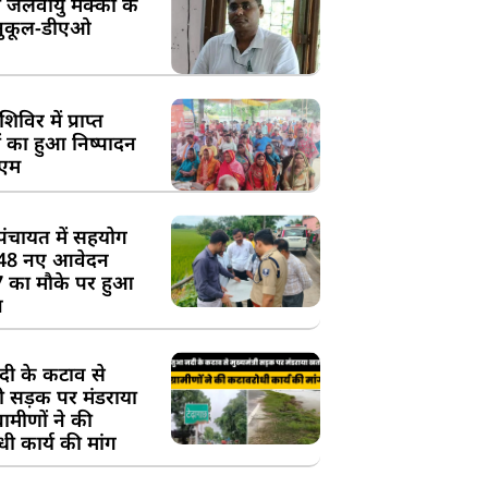
 जलवायु मक्का के
ुकूल-डीएओ
विर में प्राप्त
 का हुआ निष्पादन
ीएम
पंचायत में सहयोग
 48 नए आवेदन
7 का मौके पर हुआ
न
दी के कटाव से
्री सड़क पर मंडराया
रामीणों ने की
ी कार्य की मांग