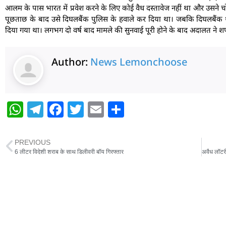
आलम के पास भारत में प्रवेश करने के लिए कोई वैध दस्तावेज नहीं था और उसने चोरी
पूछताछ के बाद उसे दिघलबैंक पुलिस के हवाले कर दिया था। जबकि दिघलबैंक था
दिया गया था। लगभग दो वर्ष बाद मामले की सुनवाई पूरी होने के बाद अदालत ने
Author:
News Lemonchoose
W
T
F
T
E
S
h
el
a
w
m
h
at
e
c
itt
ai
ar
PREVIOUS
s
g
e
er
l
e
6 लीटर विदेशी शराब के साथ डिलीवरी बॉय गिरफ्तार
A
ra
b
p
m
o
p
o
k