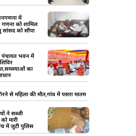
य जनगणना में
 गणना को शामिल
तु सांसद को सौंपा
 पंचायत भवन में
शिविर
,समस्याओं का
ाधान
रने से महिला की मौत,गांव में पसरा मातम
ों ने सब्जी
 को मारी
च में जुटी पुलिस