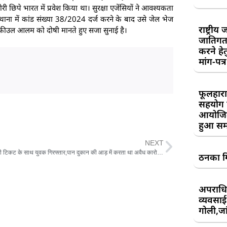
 छिपे भारत में प्रवेश किया था। सुरक्षा एजेंसियों ने आवश्यकता
ना में कांड संख्या 38/2024 दर्ज करने के बाद उसे जेल भेज
राष्ट्री
 शफीउल आलम को दोषी मानते हुए सजा सुनाई है।
जातिगत
करने हे
मांग-पत्र
फूलहारा
सहयोग 
आयोजित
हुआ सम
NEXT
अवैध लॉटरी टिकट के साथ युवक गिरफ्तार,पान दुकान की आड़ में करता था अवैध कारोबार
ठनका गि
अपराधिय
व्यवसाई
गोली,जां