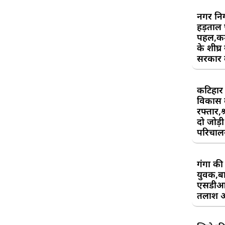
नगर निग
हड़ताल
पहल,कर्म
के शीघ्र
सरकार क
कटिहार र
विकास 
रफ्तार,श
दो जोड़ी 
परिचाल
गंगा की 
युवक,बा
एसडीआ
तलाश 