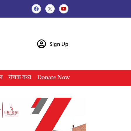
Sign Up
ल
रोचक तथ्य
Donate Now