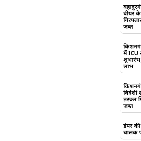
बहादुरग
बीयर क
गिरफ्तार
जब्त
किशनगं
में ICU
शुभारंभ
लाभ
किशनगं
विदेशी 
तस्कर गि
जब्त
डंपर की
चालक प