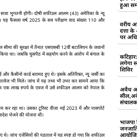
हुआ सम
की सजा भुगतनी होगी। दोषी शफीउल आलम (43) अमेरिका के न्यू
ता है। यह फैसला वर्ष 2025 के सत्र परीक्षण वाद संख्या 110 और
वरीय अध
दत्ता 
पर अधिव
 सीमा की सुरक्षा में तैनात एसएसबी 12वीं बटालियन के जवानों
किया था। जबकि घुसपैठ में सहयोग करने के आरोप में बंगाल के
कटिहार
लगेगा स
शिविर
्ड और कैसीनो कार्ड बरामद हुए थे। इसके अतिरिक्त, न्यू जर्सी का
 दस्तावेज भी मिले। जांच में यह तथ्य भी उभर कर सामने आया कि
ा कि एक लाख रुपये के एवज में उसे शफीउल आलम को नेपाल के
अवैध आ
सील,अवै
संचालकों
म कर रहा था। उसका टूरिस्ट वीजा मई 2023 में और पासपोर्ट
्लादेश भेजने की योजना थी।
भाजपा 
जनजाति 
आयोजि
 थे। जांच एजेंसियों की पड़ताल में यह स्पष्ट हो गया कि शफीउल