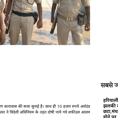
सबसे ज्
हरियाली
झलकी स
धारण कारावास की सजा सुनाई है। साथ ही 10 हजार रुपये अर्थदंड
छटा,मंच 
ी अदालत ने विदेशी अधिनियम के तहत दोषी पाये गये शफीउल आलम
होने पर