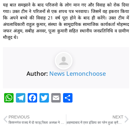
यह बात समझाने के बाद परिजनो के लोग मान गए और विवाह को रोक दिया
गया। उक्त टीम ने परिजनों से एक शपथ पत्र भरवाया। जिसमें वह इकरार किया
कि अपने बच्चे की विवाह 21 वर्ष पूरा होने के बाद ही करेंगे। उक्त टीम में
अंचलाधिकारी राहुल कुमार, संस्था के सामूदायिक सामाजिक कार्यकर्ता मोहम्मद
जफर अंजुम, सबीह अनवर, पूजा कुमारी सहित स्थानीय जनप्रतिनिधि व ग्रामीण
मौजूद थे।
Author:
News Lemonchoose
W
T
F
T
E
S
h
el
a
w
m
h
at
e
c
itt
ai
ar
PREVIOUS
NEXT
s
g
e
er
l
e
किशनगंज राजद में दो फाड़,जिला अध्यक्ष ने संगठन प्रभारी पर रूपये लेकर चुनाव करवाने का लगाया आरोप
अहमदाबाद में एयर इंडिया का प्लेन हुआ क्रैश,विमान में 242 लोग थे सवार। राहत और बचाव का कार्य जारी