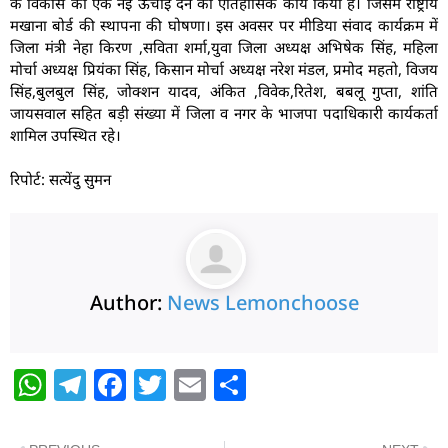
के विकास को एक नई ऊंचाई देने का ऐतिहासिक कार्य किया है। जिसमें राष्ट्रीय
मखाना बोर्ड की स्थापना की घोषणा। इस अवसर पर मीडिया संवाद कार्यक्रम में
जिला मंत्री नेहा किरण ,सविता शर्मा,युवा जिला अध्यक्ष अभिषेक सिंह, महिला
मोर्चा अध्यक्ष प्रियंका सिंह, किसान मोर्चा अध्यक्ष नरेश मंडल, प्रमोद महतो, विजय
सिंह,बुलबुल सिंह, जोक्शन यादव, अंकित ,विवेक,रितेश, बबलू गुप्ता, शांति
जायसवाल सहित बड़ी संख्या में जिला व नगर के भाजपा पदाधिकारी कार्यकर्ता
शामिल उपस्थित रहे।
रिपोर्ट: सत्येंदु सुमन
Author:
News Lemonchoose
W
T
F
T
E
S
h
el
a
w
m
h