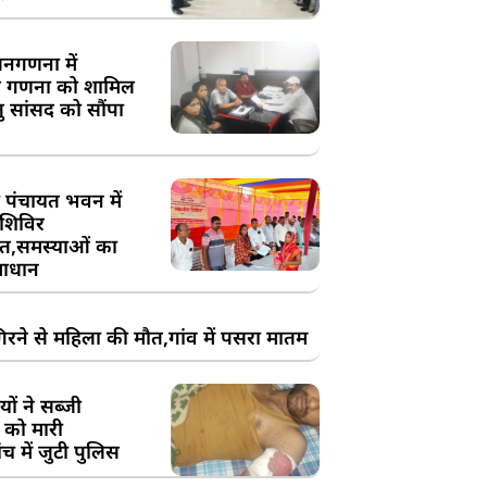
य जनगणना में
 गणना को शामिल
तु सांसद को सौंपा
 पंचायत भवन में
शिविर
,समस्याओं का
ाधान
रने से महिला की मौत,गांव में पसरा मातम
ों ने सब्जी
 को मारी
च में जुटी पुलिस