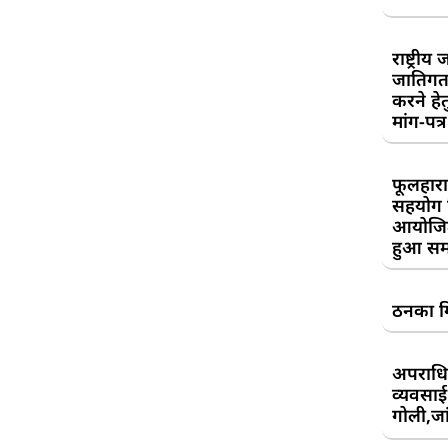
राष्ट्री
जातिगत
करने हे
मांग-पत्र
फूलहारा
सहयोग 
आयोजित
हुआ सम
ठनका गि
अपराधिय
व्यवसाई
गोली,जां