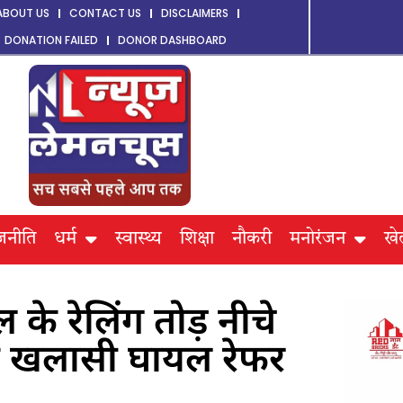
ABOUT US
CONTACT US
DISCLAIMERS
DONATION FAILED
DONOR DASHBOARD
जनीति
धर्म
स्वास्थ्य
शिक्षा
नौकरी
मनोरंजन
खे
के रेलिंग तोड़ नीचे
ुक खलासी घायल रेफर