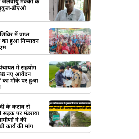
 जलवायु मक्का के
ुकूल-डीएओ
विर में प्राप्त
 का हुआ निष्पादन
ीएम
पंचायत में सहयोग
 48 नए आवेदन
7 का मौके पर हुआ
न
दी के कटाव से
्री सड़क पर मंडराया
रामीणों ने की
ी कार्य की मांग