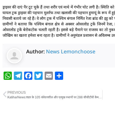
ड्राइवर की दाएं पैर टूट चुके हैं तथा शरीर एवं माथे में गंभीर चोट लगी है। स्थिति 
घायल ट्रक ड्राइवर की पहचान मुशर्रफ तथा खलासी की पहचान हुमायूं के रूप में हुई हैं
निवासी बताये जा रहे हैं। वे लोग ट्रक में पश्चिम बंगाल निर्मित रेजा ब्रांड की इट्
ग्रामीणों ने बताया कि पश्चिम बंगाल क्षेत्र से अक्सर ओवरलोड ट्रकें जिनमें रेजा, ह
ओवरलोड ट्रकें बेरोकटोक चलती रहती है। इससे बड़े पैमाने पर राजस्व का तो नु
जोखिम का खतरा हमेशा बना रहता है। ग्रामीणों ने अनुमंडल प्रशासन से अविलम्ब उ
Author:
News Lemonchoose
W
T
F
T
E
S
h
el
a
w
m
h
at
e
c
itt
ai
ar
PREVIOUS
s
g
e
er
l
e
KatiharNews:शहर के 105 संवेदनशील और प्रमुख स्थानों पर 288 सीसीटीवी कैमरे लगाए जा रहे हैं – नगर आयुक्त
A
ra
b