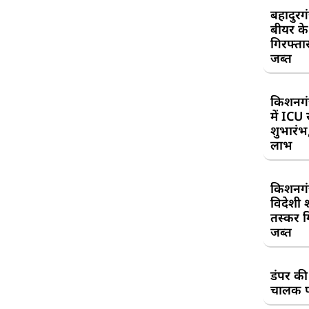
बहादुरग
बीयर क
गिरफ्तार
जब्त
किशनगं
में ICU
शुभारंभ
लाभ
किशनगं
विदेशी 
तस्कर गि
जब्त
डंपर की
चालक प