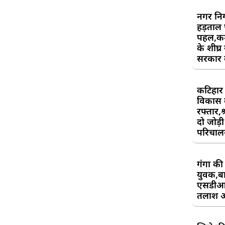
नगर निग
हड़ताल
पहल,कर्म
के शीघ्र
सरकार क
कटिहार र
विकास 
रफ्तार,श
दो जोड़ी 
परिचाल
गंगा की 
युवक,बा
एसडीआ
तलाश 