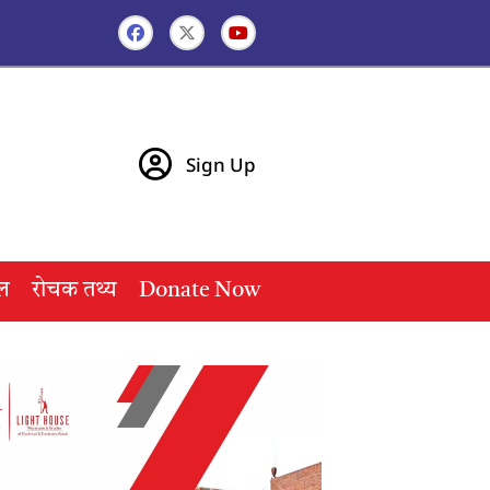
Sign Up
ल
रोचक तथ्य
Donate Now