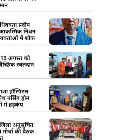
्मान
िवक्ता प्रदीप
के आकस्मिक निधन
क्ताओं में शोक
:13 अगस्त को
्वैच्छिक रक्तदान
शा हॉस्पिटल
ध नर्सिंग होम
 में हड़कंप
जिला अनुसूचित
मोर्चा की बैठक
त