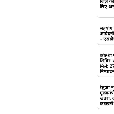
जिले की
लिए अन
सहयोग शि
आवेदनों
– एसड
कोल्था 
शिविर,
मिले; 2
निष्पाद
रेतुआ न
मुख्यमंत
खतरा, ग्
कटावरोध