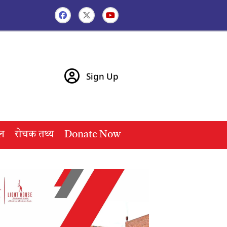
Sign Up
ल
रोचक तथ्य
Donate Now