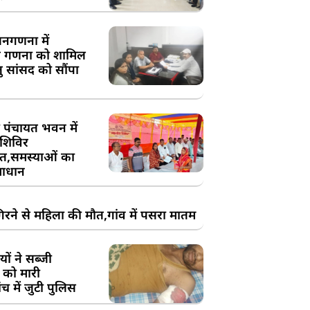
य जनगणना में
 गणना को शामिल
तु सांसद को सौंपा
 पंचायत भवन में
शिविर
,समस्याओं का
ाधान
रने से महिला की मौत,गांव में पसरा मातम
ों ने सब्जी
 को मारी
च में जुटी पुलिस