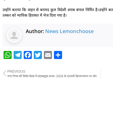
उन्होंने बताया कि वाहन से बरामद कुल विदेशी शराब बंगाल निर्मित है।उन्होंने
तस्कर को न्यायिक हिरासत में भेज दिया गया है।
Author:
News Lemonchoose
W
T
F
T
E
S
h
el
a
w
m
h
at
e
c
itt
ai
ar
PREVIOUS
s
g
e
er
l
e
नगर निगम की विशेष बैठक में एसडब्लूएम रूल्स -2026 के प्रभावी क्रियान्वयन पर जोर
A
ra
b
p
m
o
p
o
k