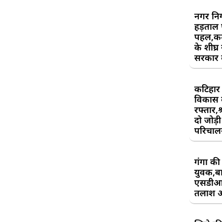
नगर निग
हड़ताल
पहल,कर्म
के शीघ्र
सरकार क
कटिहार र
विकास 
रफ्तार,श
दो जोड़ी 
परिचाल
गंगा की 
युवक,बा
एसडीआ
तलाश 