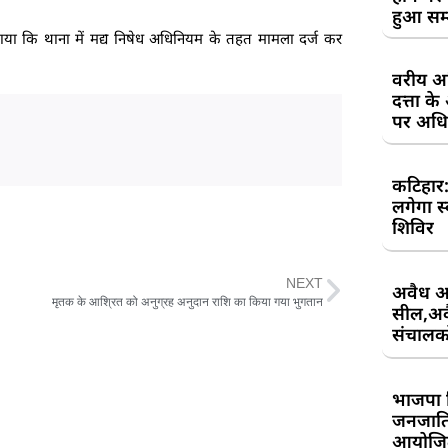
हुआ सम
 बताया कि थाना में मद्य निषेध अधिनियम के तहत मामला दर्ज कर
वरीय अध
दत्ता 
पर अधिव
कटिहार
लगेगा स
शिविर
NEXT
अवैध आ
मृतक के आश्रित को अनुग्रह अनुदान राशि का किया गया भुगतान
सील,अवै
संचालकों
भाजपा 
जनजाति 
आयोजि