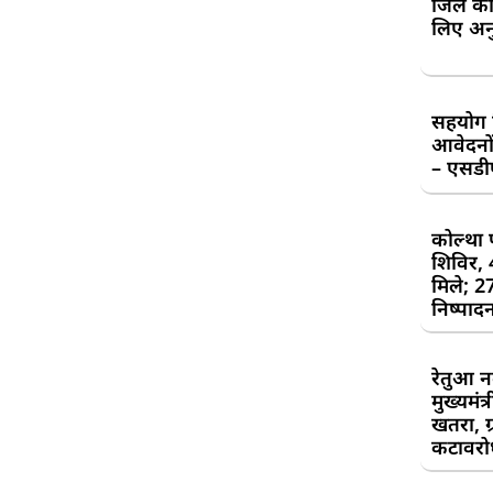
जिले की
लिए अन
सहयोग शि
आवेदनों
– एसड
कोल्था 
शिविर,
मिले; 2
निष्पाद
रेतुआ न
मुख्यमंत
खतरा, ग्
कटावरोध