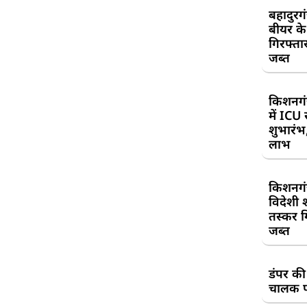
बहादुरग
बीयर क
गिरफ्तार
जब्त
किशनगं
में ICU
शुभारंभ
लाभ
किशनगं
विदेशी 
तस्कर गि
जब्त
डंपर की
चालक प