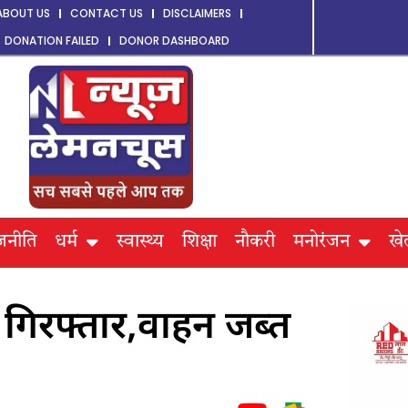
ABOUT US
CONTACT US
DISCLAIMERS
DONATION FAILED
DONOR DASHBOARD
जनीति
धर्म
स्वास्थ्य
शिक्षा
नौकरी
मनोरंजन
खे
 गिरफ्तार,वाहन जब्त