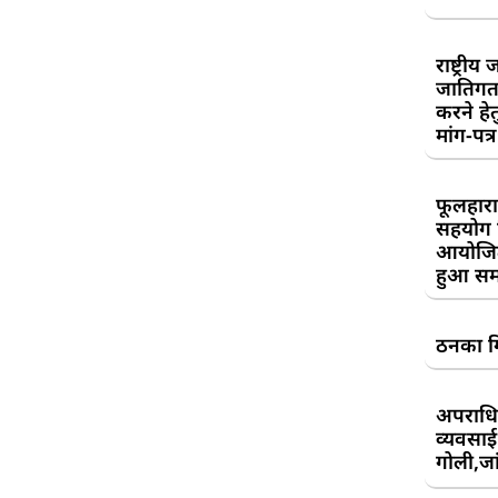
राष्ट्री
जातिगत
करने हे
मांग-पत्र
फूलहारा
सहयोग 
आयोजित
हुआ सम
ठनका गि
अपराधिय
व्यवसाई
गोली,जां