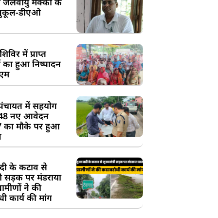
 जलवायु मक्का के
ुकूल-डीएओ
विर में प्राप्त
 का हुआ निष्पादन
ीएम
पंचायत में सहयोग
 48 नए आवेदन
7 का मौके पर हुआ
न
दी के कटाव से
्री सड़क पर मंडराया
रामीणों ने की
ी कार्य की मांग