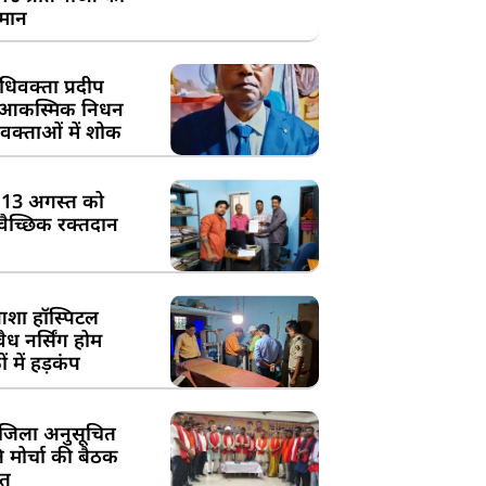
्मान
िवक्ता प्रदीप
के आकस्मिक निधन
क्ताओं में शोक
:13 अगस्त को
्वैच्छिक रक्तदान
शा हॉस्पिटल
ध नर्सिंग होम
 में हड़कंप
जिला अनुसूचित
मोर्चा की बैठक
त