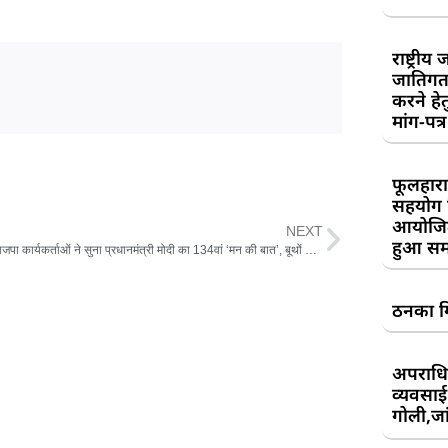
राष्ट्री
जातिगत
करने हे
मांग-पत्र
फूलहारा
सहयोग 
आयोजित
NEXT
हुआ सम
पोठिया में भाजपा कार्यकर्ताओं ने सुना प्रधानमंत्री मोदी का 134वां ‘मन की बात’, बूथों पर दिखा उत्साह
ठनका गि
अपराधिय
व्यवसाई
गोली,जां