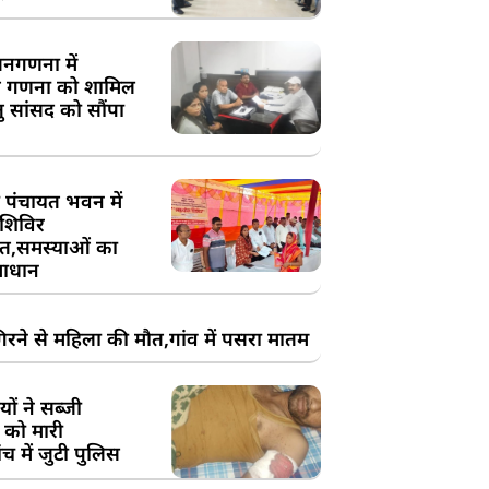
य जनगणना में
 गणना को शामिल
तु सांसद को सौंपा
 पंचायत भवन में
शिविर
,समस्याओं का
ाधान
रने से महिला की मौत,गांव में पसरा मातम
ों ने सब्जी
 को मारी
च में जुटी पुलिस