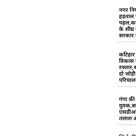
नगर निग
हड़ताल
पहल,कर्म
के शीघ्र
सरकार क
कटिहार र
विकास 
रफ्तार,श
दो जोड़ी 
परिचाल
गंगा की 
युवक,बा
एसडीआ
तलाश 