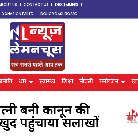
ABOUT US
CONTACT US
DISCLAIMERS
DONATION FAILED
DONOR DASHBOARD
जनीति
धर्म
स्वास्थ्य
शिक्षा
नौकरी
मनोरंजन
खे
्नी बनी कानून की
खुद पहुंचाया सलाखों