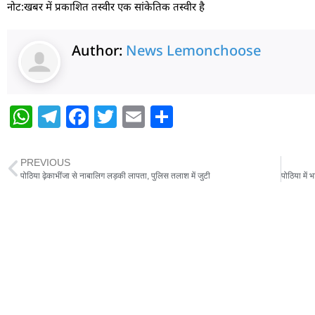
नोट:खबर में प्रकाशित तस्वीर एक सांकेतिक तस्वीर है
Author:
News Lemonchoose
W
T
F
T
E
S
h
el
a
w
m
h
at
e
c
itt
ai
ar
PREVIOUS
s
g
e
er
l
e
पोठिया ढ़ेकाभींजा से नाबालिग लड़की लापता, पुलिस तलाश में जुटी
A
ra
b
p
m
o
p
o
k