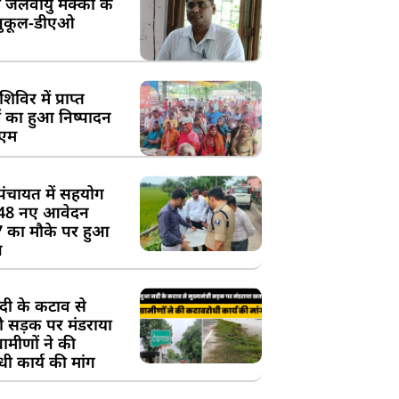
 जलवायु मक्का के
ुकूल-डीएओ
विर में प्राप्त
 का हुआ निष्पादन
ीएम
पंचायत में सहयोग
 48 नए आवेदन
7 का मौके पर हुआ
न
दी के कटाव से
्री सड़क पर मंडराया
रामीणों ने की
ी कार्य की मांग