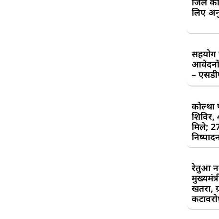
जिले की
लिए अन
सहयोग शि
आवेदनों
– एसड
कोल्था 
शिविर,
मिले; 2
निष्पाद
रेतुआ न
मुख्यमंत
खतरा, ग्
कटावरोध