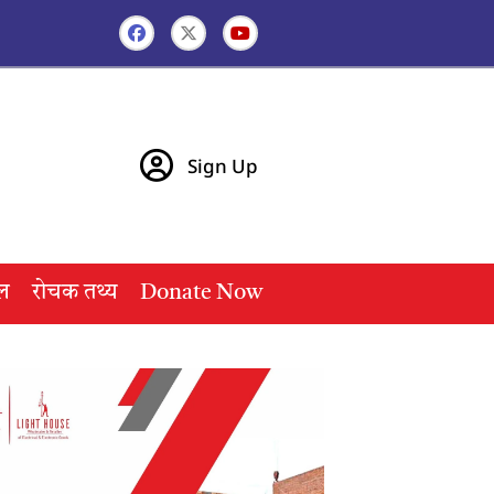
Sign Up
ल
रोचक तथ्य
Donate Now