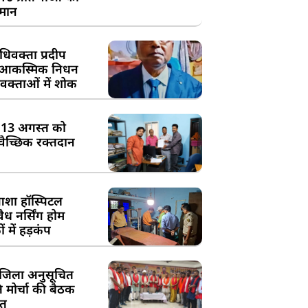
्मान
िवक्ता प्रदीप
के आकस्मिक निधन
क्ताओं में शोक
:13 अगस्त को
्वैच्छिक रक्तदान
शा हॉस्पिटल
ध नर्सिंग होम
 में हड़कंप
जिला अनुसूचित
मोर्चा की बैठक
त