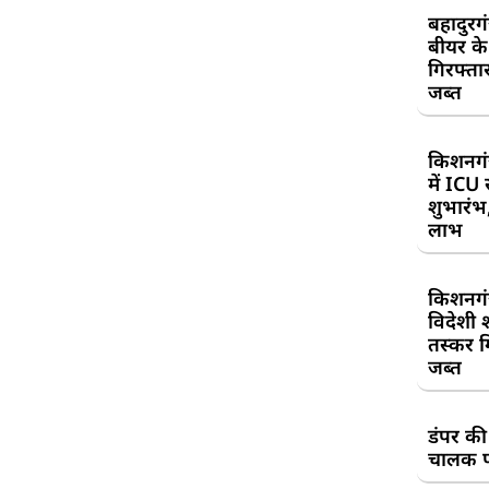
बहादुरग
बीयर क
गिरफ्तार
जब्त
किशनगं
में ICU
शुभारंभ
लाभ
किशनगं
विदेशी 
तस्कर गि
जब्त
डंपर की
चालक प