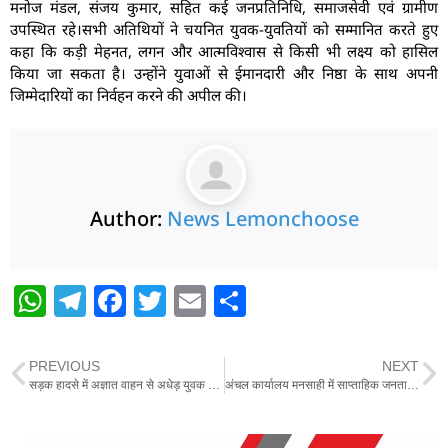
मनोज मंडल, संजय कुमार, सहित कई जनप्रतिनिधि, समाजसेवी एवं ग्रामीण
उपस्थित रहे।सभी अतिथियों ने चयनित युवक-युवतियों को सम्मानित करते हुए
कहा कि कड़ी मेहनत, लगन और आत्मविश्वास से किसी भी लक्ष्य को हासिल
किया जा सकता है। उन्होंने युवाओं से ईमानदारी और निष्ठा के साथ अपनी
जिम्मेदारियों का निर्वहन करने की अपील की।
Author:
News Lemonchoose
W
T
F
T
E
S
h
el
a
w
m
h
at
e
c
itt
ai
ar
PREVIOUS
NEXT
s
g
e
er
l
e
सड़क हादसे में अज्ञात वाहन से अधेड़ युवक का शव हुआ क्षत-विक्षत हुआ
अंचल कार्यालय मनसाही में साप्ताहिक जनता दरबार का आयोजन
A
ra
b