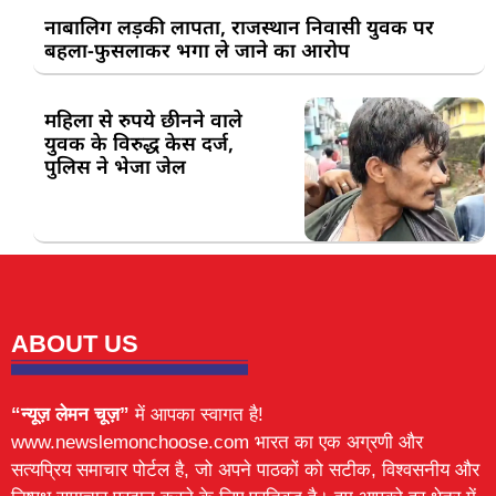
नाबालिग लड़की लापता, राजस्थान निवासी युवक पर
बहला-फुसलाकर भगा ले जाने का आरोप
महिला से रुपये छीनने वाले
युवक के विरुद्ध केस दर्ज,
पुलिस ने भेजा जेल
ABOUT US
“न्यूज़ लेमन चूज़”
में आपका स्वागत है!
www.newslemonchoose.com भारत का एक अग्रणी और
सत्यप्रिय समाचार पोर्टल है, जो अपने पाठकों को सटीक, विश्वसनीय और