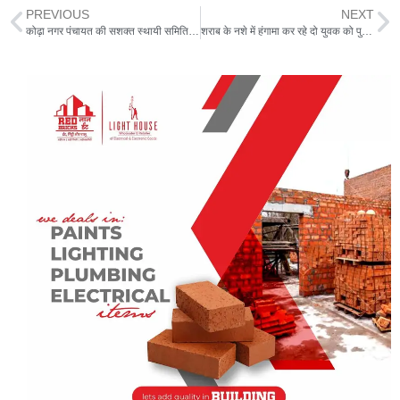
at
e
c
itt
ai
ar
PREVIOUS
NEXT
s
g
e
er
l
e
कोढ़ा नगर पंचायत की सशक्त स्थायी समिति में तीन वार्ड पार्षद निर्विरोध निर्वाचित
शराब के नशे में हंगामा कर रहे दो युवक को पुलिस ने किया गिरफ्तार
A
ra
b
p
m
o
p
o
k