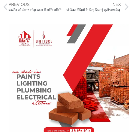
at
e
c
itt
ai
ar
PREVIOUS
NEXT
s
g
e
er
l
e
बकरीद को लेकर कोढ़ा थाना में शांति समिति की बैठक,सौहार्दपूर्ण माहौल में पर्व मनाने की अपील
जीविका दीदियों के लिए सिलाई प्रशिक्षण केंद्र का हुआ उद्घाटन
A
ra
b
p
m
o
p
o
k