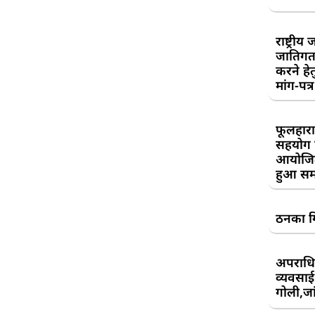
राष्ट्री
जातिगत
करने हे
मांग-पत्र
फूलहारा
सहयोग 
आयोजित
हुआ सम
ठनका गि
अपराधिय
व्यवसाई
गोली,जां