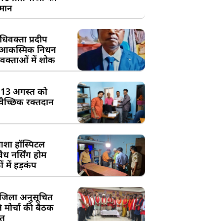
्मान
िवक्ता प्रदीप
के आकस्मिक निधन
क्ताओं में शोक
:13 अगस्त को
्वैच्छिक रक्तदान
शा हॉस्पिटल
ध नर्सिंग होम
 में हड़कंप
जिला अनुसूचित
मोर्चा की बैठक
त