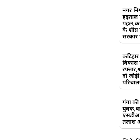
नगर निग
हड़ताल
पहल,कर्म
के शीघ्र
सरकार क
कटिहार र
विकास 
रफ्तार,श
दो जोड़ी 
परिचाल
गंगा की 
युवक,बा
एसडीआ
तलाश 