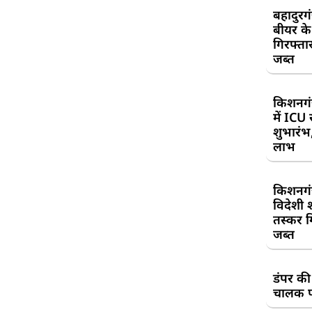
बहादुरग
बीयर क
गिरफ्तार
जब्त
किशनगं
में ICU
शुभारंभ
लाभ
किशनगं
विदेशी 
तस्कर गि
जब्त
डंपर की
चालक प