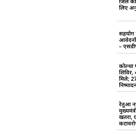
जिले की
लिए अन
सहयोग शि
आवेदनों
– एसड
कोल्था 
शिविर,
मिले; 2
निष्पाद
रेतुआ न
मुख्यमंत
खतरा, ग्
कटावरोध