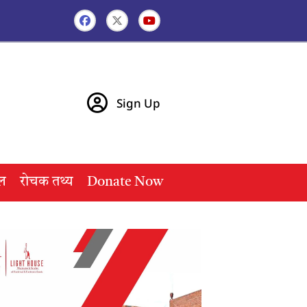
Sign Up
ल
रोचक तथ्य
Donate Now