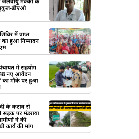
 जलवायु मक्का के
ुकूल-डीएओ
विर में प्राप्त
 का हुआ निष्पादन
ीएम
पंचायत में सहयोग
 48 नए आवेदन
7 का मौके पर हुआ
न
दी के कटाव से
्री सड़क पर मंडराया
रामीणों ने की
ी कार्य की मांग