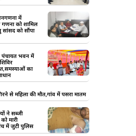
य जनगणना में
 गणना को शामिल
तु सांसद को सौंपा
 पंचायत भवन में
शिविर
,समस्याओं का
ाधान
रने से महिला की मौत,गांव में पसरा मातम
ों ने सब्जी
 को मारी
च में जुटी पुलिस