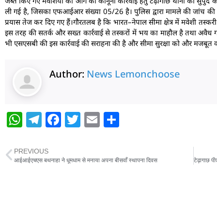
जब्त किए गए मवेशियों को आगे की कानूनी कार्रवाई हेतु टेढ़ागाछ थाना को सुपुर्द कर
ली गई है, जिसका एफआईआर संख्या 05/26 है। पुलिस द्वारा मामले की जांच की 
प्रयास तेज कर दिए गए हैं।गौरतलब है कि भारत–नेपाल सीमा क्षेत्र में मवेशी तस्क
इस तरह की सतर्क और सख्त कार्रवाई से तस्करों में भय का माहौल है तथा अवैध गति
भी एसएसबी की इस कार्रवाई की सराहना की है और सीमा सुरक्षा को और मजबूत कर
Author:
News Lemonchoose
W
T
F
T
E
S
h
el
a
w
m
h
at
e
c
itt
ai
ar
PREVIOUS
s
g
e
er
l
e
आईआईएचएस बथनाहा ने धूमधाम से मनाया अपना बीसवाँ स्थापना दिवस
A
ra
b
p
m
o
p
o