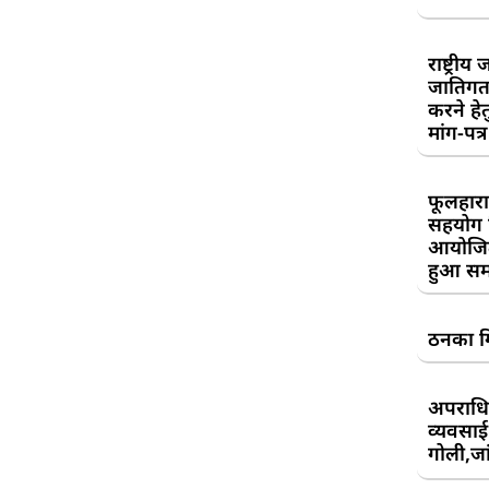
राष्ट्री
जातिगत
करने हे
मांग-पत्र
फूलहारा
सहयोग 
आयोजित
हुआ सम
ठनका गि
अपराधिय
व्यवसाई
गोली,जां