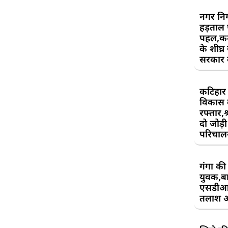
नगर निग
हड़ताल
पहल,कर्म
के शीघ्र
सरकार क
कटिहार र
विकास 
रफ्तार,श
दो जोड़ी 
परिचाल
गंगा की 
युवक,बा
एसडीआ
तलाश 