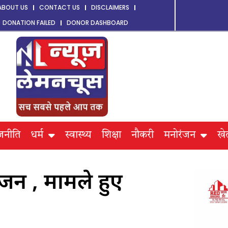
ABOUT US
CONTACT US
DISCLAIMERS
DONATION FAILED
DONOR DASHBOARD
जनीति
धर्म
स्वास्थ्य
शिक्षा
नौकरी
मनोरंजन
खे
न , मामले हुए