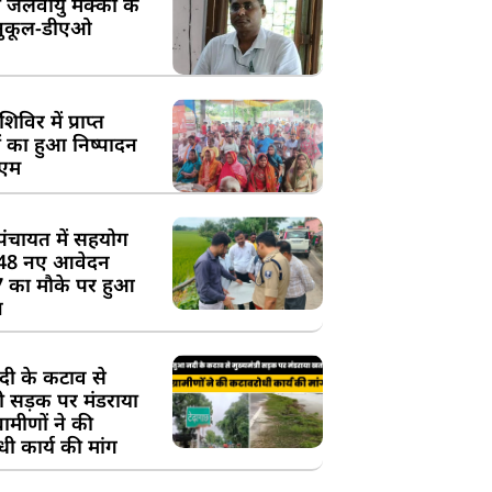
 जलवायु मक्का के
ुकूल-डीएओ
विर में प्राप्त
 का हुआ निष्पादन
ीएम
पंचायत में सहयोग
 48 नए आवेदन
7 का मौके पर हुआ
न
दी के कटाव से
्री सड़क पर मंडराया
रामीणों ने की
ी कार्य की मांग