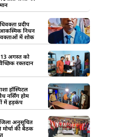
्मान
िवक्ता प्रदीप
के आकस्मिक निधन
क्ताओं में शोक
:13 अगस्त को
्वैच्छिक रक्तदान
शा हॉस्पिटल
ध नर्सिंग होम
 में हड़कंप
जिला अनुसूचित
मोर्चा की बैठक
त