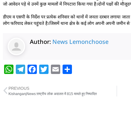
जो आवेदन पड़े थे उनमें कुछ मामलों में निपटारा किया गया है।दोनों पक्षों की मौजूदग
डीएम व एसपी के निर्देश पर प्रत्येक शनिवार को थानों में जनता दरबार लगाया जाता
लोग फरियाद लेकर पहुंचते है।जिसमें थाना क्षेत्र के कई लोग अपनी अपनी जमीन से 
Author:
News Lemonchoose
W
T
F
T
E
S
h
el
a
w
m
h
at
e
c
itt
ai
ar
PREVIOUS
s
g
e
er
l
e
KishanganjNews:राष्ट्रीय लोक अदालत में 815 मामले हुए निष्पादित
A
ra
b
p
m
o
p
o