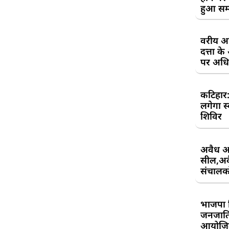
हुआ सम
वरीय अध
दत्ता 
पर अधिव
कटिहार
लगेगा स
शिविर
अवैध आ
सील,अवै
संचालकों
भाजपा 
जनजाति 
आयोजि