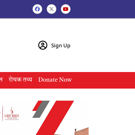
Sign Up
ल
रोचक तथ्य
Donate Now