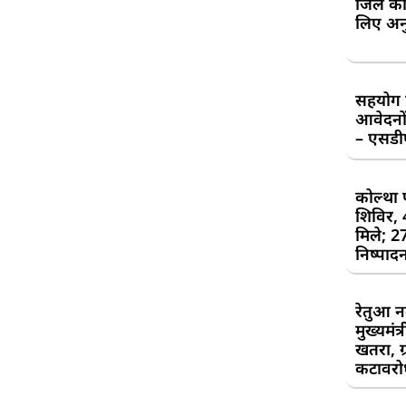
जिले की
लिए अन
सहयोग शि
आवेदनों
– एसड
कोल्था 
शिविर,
मिले; 2
निष्पाद
रेतुआ न
मुख्यमंत
खतरा, ग्
कटावरोध