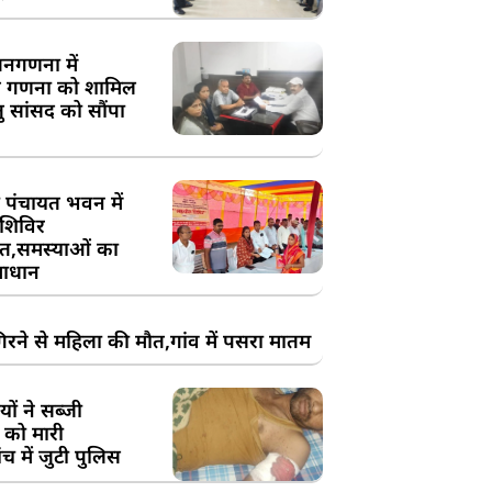
य जनगणना में
 गणना को शामिल
तु सांसद को सौंपा
 पंचायत भवन में
शिविर
,समस्याओं का
ाधान
रने से महिला की मौत,गांव में पसरा मातम
ों ने सब्जी
 को मारी
च में जुटी पुलिस