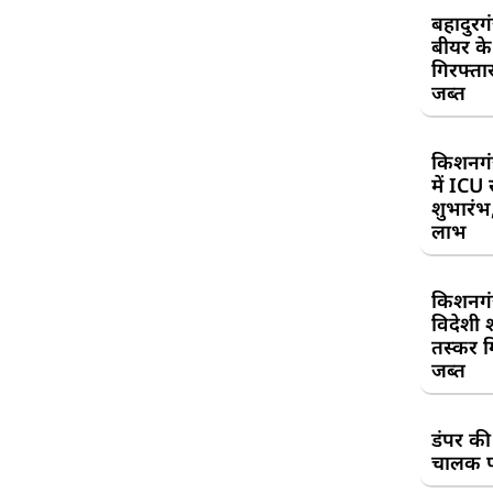
बहादुरग
बीयर क
गिरफ्तार
जब्त
किशनगं
में ICU
शुभारंभ
लाभ
किशनगं
विदेशी 
तस्कर गि
जब्त
डंपर की
चालक प