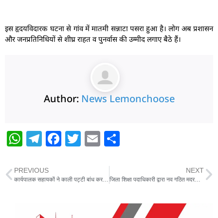
इस हृदयविदारक घटना से गांव में मातमी सन्नाटा पसरा हुआ है। लोग अब प्रशासन
और जनप्रतिनिधियों से शीघ्र राहत व पुनर्वास की उम्मीद लगाए बैठे हैं।
Author:
News Lemonchoose
W
T
F
T
E
S
h
el
a
w
m
h
at
e
c
itt
ai
ar
PREVIOUS
NEXT
s
g
e
er
l
e
कार्यपालक सहायकों ने काली पट्टी बांध कर किया कार्य
जिला शिक्षा पदाधिकारी द्वारा नव गठित मदरसा प्रबंधन समिति की जांच की गई।
A
ra
b
p
m
o