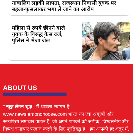
नाबालिग लड़की लापता, राजस्थान निवासी युवक पर
बहला-फुसलाकर भगा ले जाने का आरोप
महिला से रुपये छीनने वाले
युवक के विरुद्ध केस दर्ज,
पुलिस ने भेजा जेल
ABOUT US
“न्यूज़ लेमन चूज़”
में आपका स्वागत है!
www.newslemonchoose.com भारत का एक अग्रणी और
सत्यप्रिय समाचार पोर्टल है, जो अपने पाठकों को सटीक, विश्वसनीय और
निष्पक्ष समाचार प्रदान करने के लिए प्रतिबद्ध है। हम आपको हर क्षेत्र में,