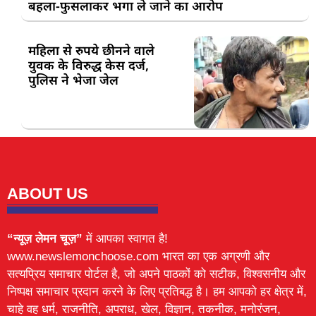
बहला-फुसलाकर भगा ले जाने का आरोप
महिला से रुपये छीनने वाले
युवक के विरुद्ध केस दर्ज,
पुलिस ने भेजा जेल
ABOUT US
“न्यूज़ लेमन चूज़”
में आपका स्वागत है!
www.newslemonchoose.com भारत का एक अग्रणी और
सत्यप्रिय समाचार पोर्टल है, जो अपने पाठकों को सटीक, विश्वसनीय और
निष्पक्ष समाचार प्रदान करने के लिए प्रतिबद्ध है। हम आपको हर क्षेत्र में,
चाहे वह धर्म, राजनीति, अपराध, खेल, विज्ञान, तकनीक, मनोरंजन,