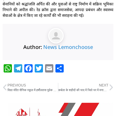
सेनानियों को श्रद्धांजलि अर्पित की और युवाओं से राष्ट्र निर्माण में सक्रिय भूमिका
निभाने की अपील की। रेड क्रॉस द्वारा समाजसेवा, आपदा प्रबंधन और स्वास्थ्य
सेवाओं के क्षेत्र में किए जा रहे कार्यों की भी सराहना की गई।
Author:
News Lemonchoose
W
T
F
T
E
S
h
el
a
w
m
h
at
e
c
itt
ai
ar
PREVIOUS
NEXT
s
g
e
er
l
e
विद्या मंदिर सैनिक स्कूल में हर्षौल्लास पूर्वक मनाया गया स्वतंत्रता दिवस,सांस्कृतिक कार्यक्रम का हुआ आयोजन
कर्बला के शहीदों की याद में जिले भर में मनाया गया चेहल्लुम का पर्व,सुरक्षा का दिखा पुख्ता इंतजाम
A
ra
b
p
m
o