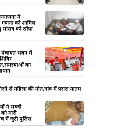
य जनगणना में
 गणना को शामिल
तु सांसद को सौंपा
 पंचायत भवन में
शिविर
,समस्याओं का
ाधान
रने से महिला की मौत,गांव में पसरा मातम
ों ने सब्जी
 को मारी
च में जुटी पुलिस