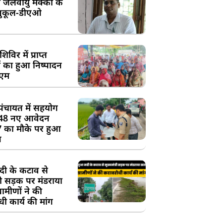
 जलवायु मक्का के
ुकूल-डीएओ
विर में प्राप्त
 का हुआ निष्पादन
ीएम
पंचायत में सहयोग
 48 नए आवेदन
7 का मौके पर हुआ
न
दी के कटाव से
्री सड़क पर मंडराया
रामीणों ने की
ी कार्य की मांग