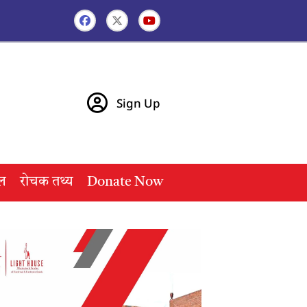
Sign Up
ल
रोचक तथ्य
Donate Now