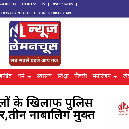
ABOUT US
CONTACT US
DISCLAIMERS
DONATION FAILED
DONOR DASHBOARD
जनीति
धर्म
स्वास्थ्य
शिक्षा
नौकरी
मनोरंजन
खे
दलालों के खिलाफ पुलिस
र,तीन नाबालिग मुक्त