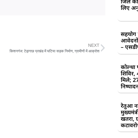
जिले की
लिए अन
सहयोग शि
आवेदनों
NEXT
– एसड
किशनगंज: टेढ़ागाछ प्रखंड में घटिया सड़क निर्माण, ग्रामीणों में आक्रोश
कोल्था 
शिविर,
मिले; 2
निष्पाद
रेतुआ न
मुख्यमंत
खतरा, ग्
कटावरोध