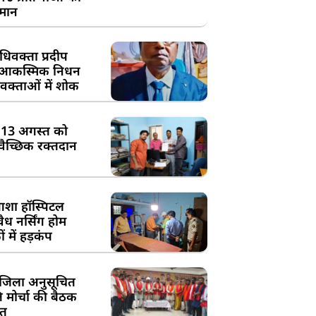
्मान
िवक्ता प्रदीप
के आकस्मिक निधन
क्ताओं में शोक
:13 अगस्त को
्वैच्छिक रक्तदान
शा हॉस्पिटल
ध नर्सिंग होम
 में हड़कंप
जिला अनुसूचित
मोर्चा की बैठक
त