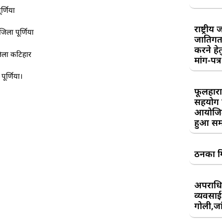
्णिया
राष्ट्री
िला पूर्णिया
जातिगत
करने हे
जिला कटिहार
मांग-पत्र
पूर्णिया।
फूलहारा
सहयोग 
आयोजित
हुआ सम
ठनका गि
अपराधिय
व्यवसाई
गोली,जां