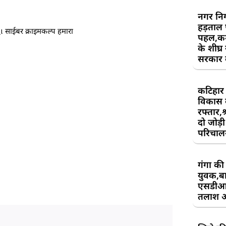
नगर निग
हड़ताल
સહા साईबर क्राइमकल्प हमारा
पहल,कर्म
के शीघ्र
सरकार क
कटिहार र
विकास 
रफ्तार,श
दो जोड़ी 
परिचाल
गंगा की 
युवक,बा
एसडीआ
तलाश 