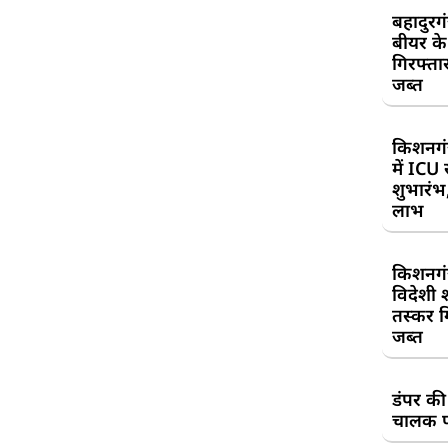
बहादुरग
बीयर क
गिरफ्तार
जब्त
किशनगं
में ICU
शुभारंभ
लाभ
किशनगं
विदेशी 
तस्कर गि
जब्त
डंपर की
चालक प