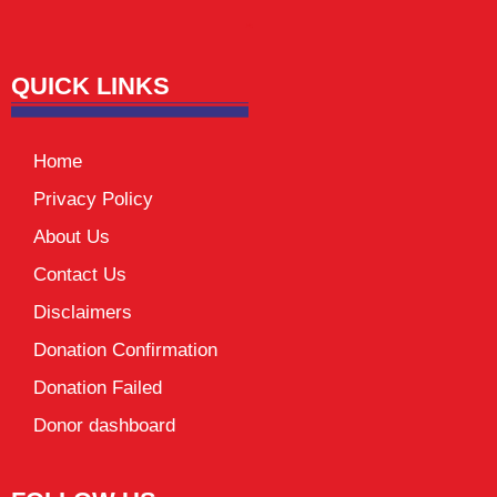
Lexifo
digital Griot
Mortarix
Launchlify
QUICK LINKS
Home
Privacy Policy
About Us
Contact Us
Disclaimers
Donation Confirmation
Donation Failed
Donor dashboard