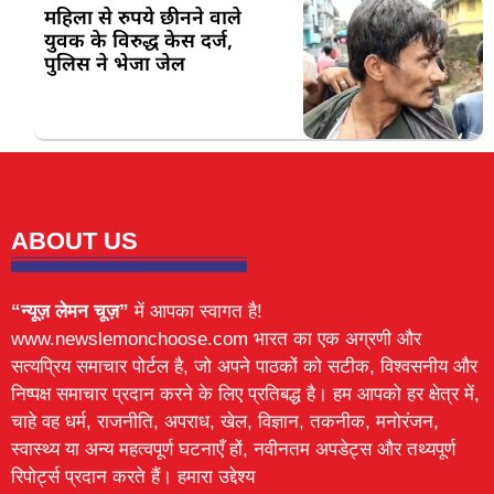
महिला से रुपये छीनने वाले
युवक के विरुद्ध केस दर्ज,
पुलिस ने भेजा जेल
ABOUT US
“न्यूज़ लेमन चूज़”
में आपका स्वागत है!
www.newslemonchoose.com भारत का एक अग्रणी और
सत्यप्रिय समाचार पोर्टल है, जो अपने पाठकों को सटीक, विश्वसनीय और
निष्पक्ष समाचार प्रदान करने के लिए प्रतिबद्ध है। हम आपको हर क्षेत्र में,
चाहे वह धर्म, राजनीति, अपराध, खेल, विज्ञान, तकनीक, मनोरंजन,
स्वास्थ्य या अन्य महत्वपूर्ण घटनाएँ हों, नवीनतम अपडेट्स और तथ्यपूर्ण
रिपोर्ट्स प्रदान करते हैं। हमारा उद्देश्य