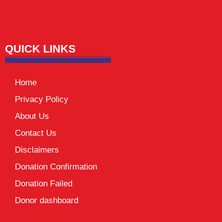
Lexifo
digital Griot
Mortarix
Launchlify
QUICK LINKS
Home
Privacy Policy
About Us
Contact Us
Disclaimers
Donation Confirmation
Donation Failed
Donor dashboard