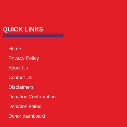
Lexifo
digital Griot
Mortarix
Launchlify
QUICK LINKS
Home
Privacy Policy
About Us
Contact Us
Disclaimers
Donation Confirmation
Donation Failed
Donor dashboard