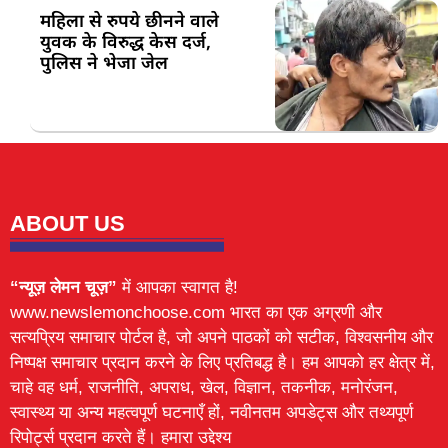
महिला से रुपये छीनने वाले
युवक के विरुद्ध केस दर्ज,
पुलिस ने भेजा जेल
ABOUT US
“न्यूज़ लेमन चूज़”
में आपका स्वागत है!
www.newslemonchoose.com भारत का एक अग्रणी और
सत्यप्रिय समाचार पोर्टल है, जो अपने पाठकों को सटीक, विश्वसनीय और
निष्पक्ष समाचार प्रदान करने के लिए प्रतिबद्ध है। हम आपको हर क्षेत्र में,
चाहे वह धर्म, राजनीति, अपराध, खेल, विज्ञान, तकनीक, मनोरंजन,
स्वास्थ्य या अन्य महत्वपूर्ण घटनाएँ हों, नवीनतम अपडेट्स और तथ्यपूर्ण
रिपोर्ट्स प्रदान करते हैं। हमारा उद्देश्य