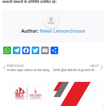
सरकारी संस्थानों के प्रतिनिधि उपस्थित रहे।
Author:
News Lemonchoose
W
T
F
T
E
S
h
el
a
w
m
h
at
e
c
itt
ai
ar
PREVIOUS
NEXT
s
g
e
er
l
e
गौ सम्मान आह्वान अभियान को लेकर महत्वपूर्ण बैठक आयोजित
सोनैली पुलिस चौकी फिर से शुरु कराने की मांग,मुख्यमंत्री को लिखा पत्र
A
ra
b
p
m
o
p
o
k