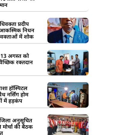
्मान
िवक्ता प्रदीप
के आकस्मिक निधन
क्ताओं में शोक
:13 अगस्त को
्वैच्छिक रक्तदान
शा हॉस्पिटल
ध नर्सिंग होम
 में हड़कंप
जिला अनुसूचित
मोर्चा की बैठक
त