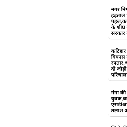
नगर निग
हड़ताल
पहल,कर्म
के शीघ्र
सरकार क
कटिहार र
विकास 
रफ्तार,श
दो जोड़ी 
परिचाल
गंगा की 
युवक,बा
एसडीआ
तलाश 