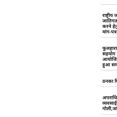
राष्ट्री
जातिगत
करने हे
मांग-पत्र
फूलहारा
सहयोग 
आयोजित
हुआ सम
ठनका गि
अपराधिय
व्यवसाई
गोली,जां