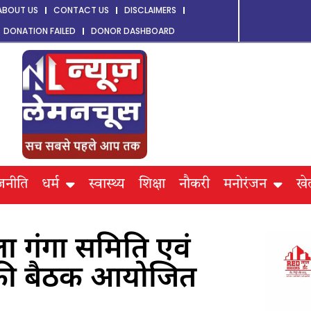
ABOUT US
CONTACT US
DISCLAIMERS
DONATION FAILED
DONOR DASHBOARD
जनीति
धर्म
स्वास्थ्य
शिक्षा
नौकरी
मनोरंजन
खे
ा गंगा समिति एवं
्स की बैठक आयोजित