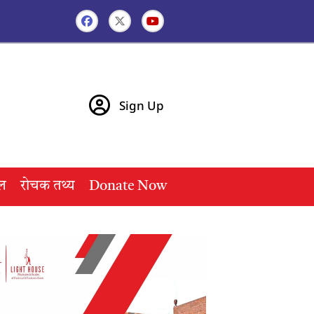
Sign Up
ल
रोचक तथ्य
Donate Now