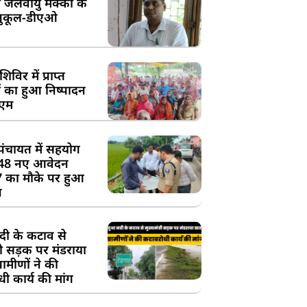
 जलवायु मक्का के
ुकूल-डीएओ
विर में प्राप्त
 का हुआ निष्पादन
ीएम
पंचायत में सहयोग
 48 नए आवेदन
7 का मौके पर हुआ
न
दी के कटाव से
्री सड़क पर मंडराया
रामीणों ने की
ी कार्य की मांग