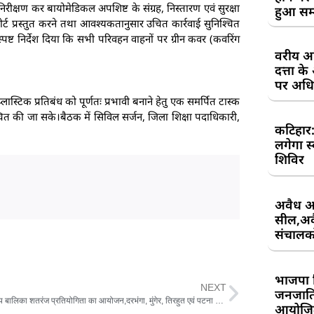
रीक्षण कर बायोमेडिकल अपशिष्ट के संग्रह, निस्तारण एवं सुरक्षा
हुआ सम
र्ट प्रस्तुत करने तथा आवश्यकतानुसार उचित कार्रवाई सुनिश्चित
्पष्ट निर्देश दिया कि सभी परिवहन वाहनों पर ग्रीन कवर (कवरिंग
वरीय अध
दत्ता 
पर अधिव
स्टिक प्रतिबंध को पूर्णतः प्रभावी बनाने हेतु एक समर्पित टास्क
्चित की जा सके।बैठक में सिविल सर्जन, जिला शिक्षा पदाधिकारी,
कटिहार
लगेगा स
शिविर
अवैध आ
सील,अवै
संचालकों
भाजपा 
NEXT
जनजाति 
राज्य स्तरीय बालिका शतरंज प्रतियोगिता का आयोजन,दरभंगा, मुंगेर, तिरहुत एवं पटना की खिलाड़ी चल रही है आगे
आयोजि