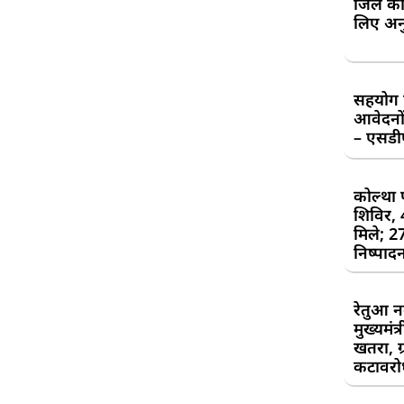
जिले की
लिए अन
सहयोग शि
आवेदनों
– एसड
कोल्था 
शिविर,
मिले; 2
निष्पाद
रेतुआ न
मुख्यमंत
खतरा, ग्
कटावरोध