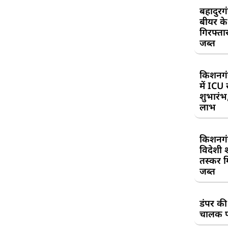
बहादुरग
बीयर क
गिरफ्तार
जब्त
किशनगं
में ICU
शुभारंभ
लाभ
किशनगं
विदेशी 
तस्कर गि
जब्त
डंपर की
चालक प