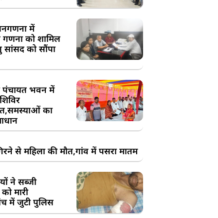
य जनगणना में
 गणना को शामिल
तु सांसद को सौंपा
 पंचायत भवन में
शिविर
,समस्याओं का
ाधान
रने से महिला की मौत,गांव में पसरा मातम
ों ने सब्जी
 को मारी
च में जुटी पुलिस