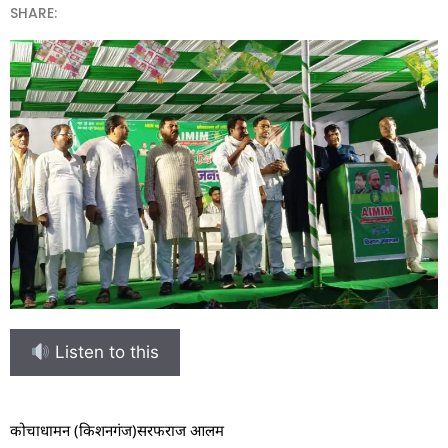
SHARE:
Listen to this
कोचाधामन (किशनगंज)सरफराज आलम