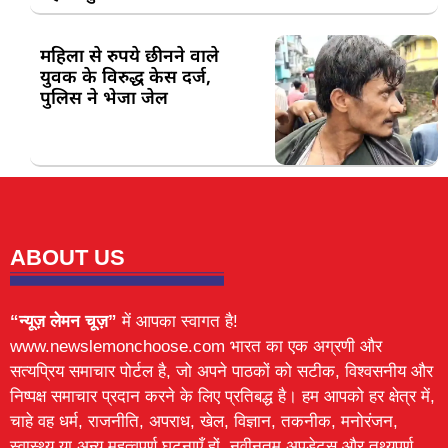
महिला से रुपये छीनने वाले
युवक के विरुद्ध केस दर्ज,
पुलिस ने भेजा जेल
ABOUT US
“न्यूज़ लेमन चूज़”
में आपका स्वागत है!
www.newslemonchoose.com भारत का एक अग्रणी और
सत्यप्रिय समाचार पोर्टल है, जो अपने पाठकों को सटीक, विश्वसनीय और
निष्पक्ष समाचार प्रदान करने के लिए प्रतिबद्ध है। हम आपको हर क्षेत्र में,
चाहे वह धर्म, राजनीति, अपराध, खेल, विज्ञान, तकनीक, मनोरंजन,
स्वास्थ्य या अन्य महत्वपूर्ण घटनाएँ हों, नवीनतम अपडेट्स और तथ्यपूर्ण