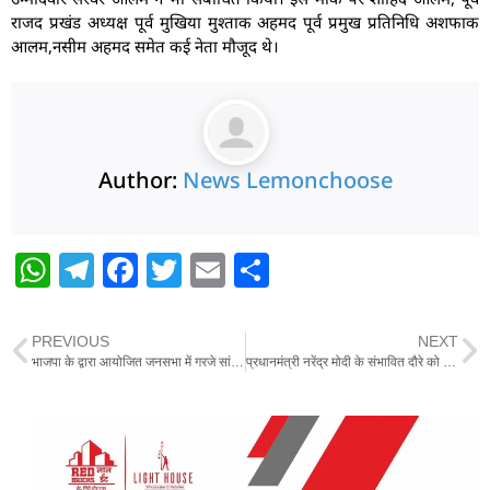
राजद प्रखंड अध्यक्ष पूर्व मुखिया मुश्ताक अहमद पूर्व प्रमुख प्रतिनिधि अशफाक
आलम,नसीम अहमद समेत कई नेता मौजूद थे।
Author:
News Lemonchoose
W
T
F
T
E
S
h
el
a
w
m
h
at
e
c
itt
ai
ar
PREVIOUS
NEXT
s
g
e
er
l
e
भाजपा के द्वारा आयोजित जनसभा में गरजे सांसद प्रदीप सिंह,कहा राहुल गांधी के संस्कार में है गाली देना
प्रधानमंत्री नरेंद्र मोदी के संभावित दौरे को लेकर अधिकारियों ने कार्यक्रम स्थल का लिया जायजा
A
ra
b
p
m
o
p
o