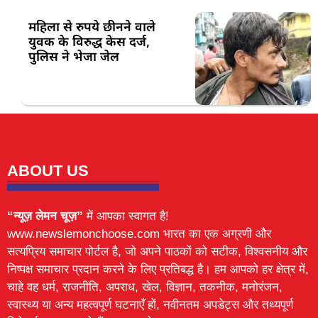
महिला से रुपये छीनने वाले
युवक के विरुद्ध केस दर्ज,
पुलिस ने भेजा जेल
ABOUT US
“न्यूज़ लेमन चूज़”
में आपका स्वागत है!
www.newslemonchoose.com भारत का एक अग्रणी और
सत्यप्रिय समाचार पोर्टल है, जो अपने पाठकों को सटीक, विश्वसनीय और
निष्पक्ष समाचार प्रदान करने के लिए प्रतिबद्ध है। हम आपको हर क्षेत्र में,
चाहे वह धर्म, राजनीति, अपराध, खेल, विज्ञान, तकनीक, मनोरंजन,
स्वास्थ्य या अन्य महत्वपूर्ण घटनाएँ हों, नवीनतम अपडेट्स और तथ्यपूर्ण