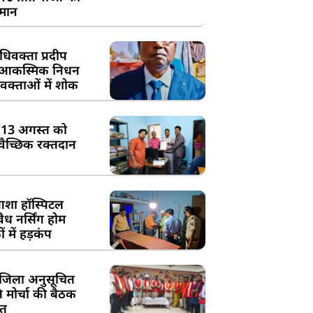
्मान
िवक्ता प्रदीप
के आकस्मिक निधन
क्ताओं में शोक
:13 अगस्त को
्वैच्छिक रक्तदान
शा हॉस्पिटल
ध नर्सिंग होम
 में हड़कंप
जिला अनुसूचित
मोर्चा की बैठक
त