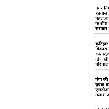
नगर निग
हड़ताल
पहल,कर्म
के शीघ्र
सरकार क
कटिहार र
विकास 
रफ्तार,श
दो जोड़ी 
परिचाल
गंगा की 
युवक,बा
एसडीआ
तलाश 