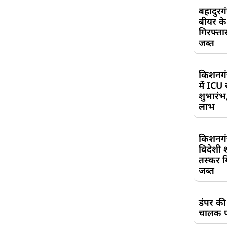
बहादुरग
बीयर क
गिरफ्तार
जब्त
किशनगं
में ICU
शुभारंभ
लाभ
किशनगं
विदेशी 
तस्कर गि
जब्त
डंपर की
चालक प