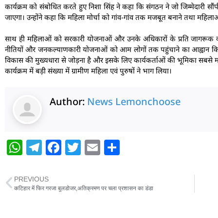
कार्यक्रम को संबोधित करते हुए निशा सिंह ने कहा कि संगठन ने जो जिम्मेदारी सौं
जाएगा। उन्होंने कहा कि महिला मोर्चा को गांव-गांव तक मजबूत बनाने तथा महिल
साथ ही महिलाओं को सरकारी योजनाओं और उनके अधिकारों के प्रति जागरूक करने
नीतियों और जनकल्याणकारी योजनाओं को आम लोगों तक पहुंचाने का आह्वान किय
विकास की मुख्यधारा से जोड़ना है और इसके लिए कार्यकर्ताओं की भूमिका सबसे महत
कार्यक्रम में बड़ी संख्या में ग्रामीण महिला एवं पुरुषों ने भाग लिया।
Author:
News Lemonchoose
W
T
F
T
E
S
h
el
a
w
m
h
at
e
c
itt
ai
ar
PREVIOUS
s
g
e
er
l
e
कटिहार में फिर गरजा बुलडोजर,अतिक्रमण पर चला प्रशासन का डंडा
A
ra
b