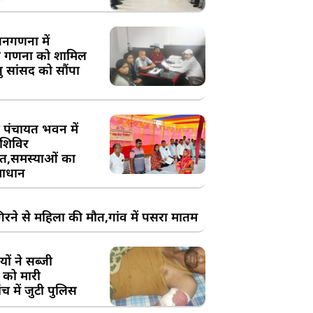
य जनगणना में
 गणना को शामिल
तु सांसद को सौंपा
 पंचायत भवन में
शिविर
,समस्याओं का
ाधान
रने से महिला की मौत,गांव में पसरा मातम
ों ने सब्जी
 को मारी
च में जुटी पुलिस