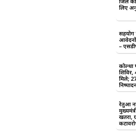
जिले की
लिए अन
सहयोग शि
आवेदनों
– एसड
कोल्था 
शिविर,
मिले; 2
निष्पाद
रेतुआ न
मुख्यमंत
खतरा, ग्
कटावरोध