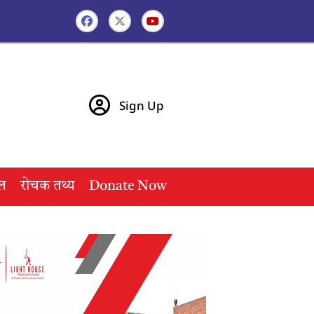
Sign Up
ल
रोचक तथ्य
Donate Now