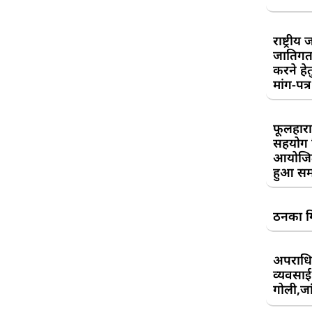
राष्ट्री
जातिगत
करने हे
मांग-पत्र
फूलहारा
सहयोग 
आयोजित
हुआ सम
ठनका गि
अपराधिय
व्यवसाई
गोली,जां