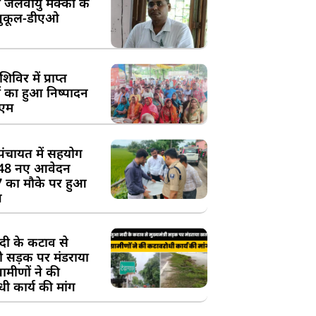
 जलवायु मक्का के
ुकूल-डीएओ
विर में प्राप्त
 का हुआ निष्पादन
ीएम
पंचायत में सहयोग
 48 नए आवेदन
7 का मौके पर हुआ
न
दी के कटाव से
्री सड़क पर मंडराया
रामीणों ने की
ी कार्य की मांग