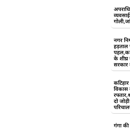
अपराधिय
व्यवसाई
गोली,जां
नगर निग
हड़ताल
पहल,कर्म
के शीघ्र
सरकार क
कटिहार र
विकास 
रफ्तार,श
दो जोड़ी 
परिचाल
गंगा की 