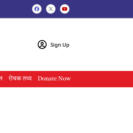
Sign Up
ल
रोचक तथ्य
Donate Now