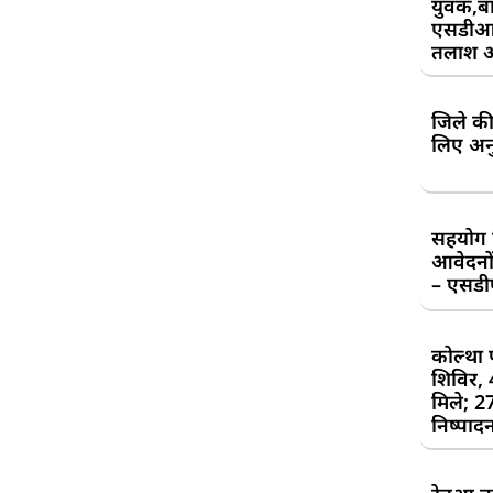
युवक,बा
एसडीआ
तलाश 
जिले की
लिए अन
सहयोग शि
आवेदनों
– एसड
कोल्था 
शिविर,
मिले; 2
निष्पाद