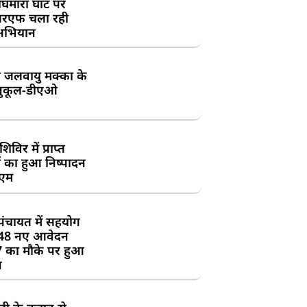
घमारा घाट पर
रएफ चला रही
अभियान
 जलवायु मक्का के
ुकूल-डीएओ
विर में प्राप्त
 का हुआ निष्पादन
ीएम
पंचायत में सहयोग
 48 नए आवेदन
7 का मौके पर हुआ
न