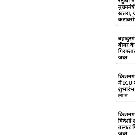
रेतुआ न
मुख्यमंत
खतरा, ग्
कटावरोध
बहादुरग
बीयर क
गिरफ्तार
जब्त
किशनगं
में ICU
शुभारंभ
लाभ
किशनगं
विदेशी 
तस्कर गि
जब्त