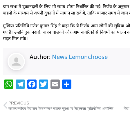
ग्राम सभा में दुकानदारों के लिए भी समय-सीमा निर्धारित की गई। निर्णय के अनुसा
वाहनों के माध्यम से अपनी दुकानों में सामान ला सकेंगे, ताकि बाजार समय में जाम क
मुखिया प्रतिनिधि गणेश कुमार सिंह ने कहा कि ये निर्णय आम लोगों की सुविधा और 
गए हैं। उन्होंने दुकानदारों, वाहन चालकों और आम नागरिकों से नियमों का पालन
राहत मिल सके।
Author:
News Lemonchoose
W
T
F
T
E
S
h
el
a
w
m
h
at
e
c
itt
ai
ar
PREVIOUS
s
g
e
er
l
e
जवाहर नवोदय विद्यालय किशनगंज में साइबर सुरक्षा पर चित्रकला प्रतियोगिता आयोजित
विद्
A
ra
b