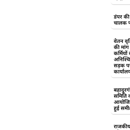
डंपर की
चालक प
वेतन वृद
की मां
कर्मियों
अनिश्च
सड़क प
कार्याल
बहादुरगं
समिति 
आयोजि
हुई समीक
राजकीय 