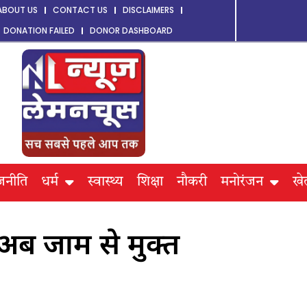
ABOUT US
CONTACT US
DISCLAIMERS
DONATION FAILED
DONOR DASHBOARD
जनीति
धर्म
स्वास्थ्य
शिक्षा
नौकरी
मनोरंजन
खे
अब जाम से मुक्त