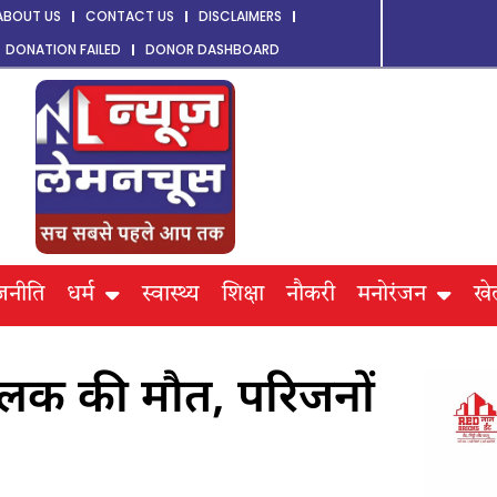
ABOUT US
CONTACT US
DISCLAIMERS
DONATION FAILED
DONOR DASHBOARD
जनीति
धर्म
स्वास्थ्य
शिक्षा
नौकरी
मनोरंजन
खे
ालक की मौत, परिजनों