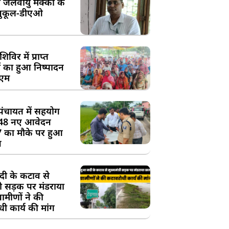
 जलवायु मक्का के
ुकूल-डीएओ
विर में प्राप्त
 का हुआ निष्पादन
ीएम
पंचायत में सहयोग
 48 नए आवेदन
7 का मौके पर हुआ
न
दी के कटाव से
्री सड़क पर मंडराया
रामीणों ने की
ी कार्य की मांग