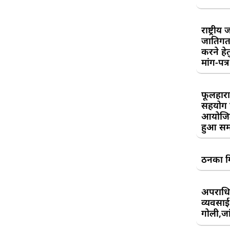
राष्ट्री
जातिगत
करने हे
मांग-पत्र
फूलहारा
सहयोग 
आयोजित
हुआ सम
ठनका गि
अपराधिय
व्यवसाई
गोली,जां