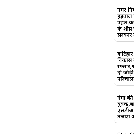
नगर निग
हड़ताल
पहल,कर्म
के शीघ्र
सरकार क
कटिहार र
विकास 
रफ्तार,श
दो जोड़ी 
परिचाल
गंगा की 
युवक,बा
एसडीआ
तलाश 