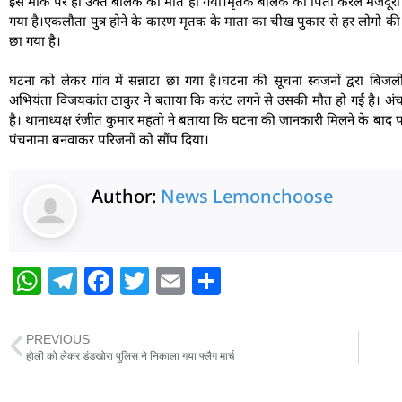
इस मौके पर ही उक्त बालक की मौत हो गया।मृतक बालक का पिता केरल मजदूरी कर
गया है।एकलौता पुत्र होने के कारण मृतक के माता का चीख पुकार से हर लोगो की 
छा गया है।
घटना को लेकर गांव में सन्नाटा छा गया है।घटना की सूचना स्वजनों द्वरा बि
अभियंता विजयकांत ठाकुर ने बताया कि करंट लगने से उसकी मौत हो गई है। अं
है। थानाध्यक्ष रंजीत कुमार महतो ने बताया कि घटना की जानकारी मिलने के बाद पर
पंचनामा बनवाकर परिजनों को सौंप दिया।
Author:
News Lemonchoose
W
T
F
T
E
S
h
el
a
w
m
h
at
e
c
itt
ai
ar
PREVIOUS
s
g
e
er
l
e
होली को लेकर डंडखोरा पुलिस ने निकाला गया फ्लैग मार्च
A
ra
b