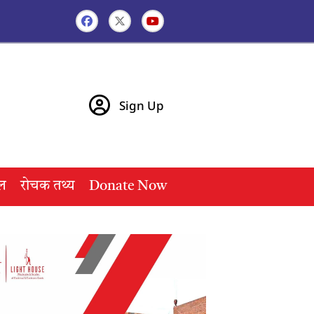
Sign Up
ल
रोचक तथ्य
Donate Now