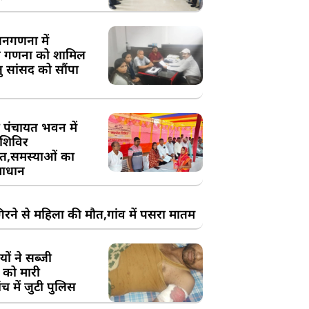
य जनगणना में
 गणना को शामिल
तु सांसद को सौंपा
 पंचायत भवन में
शिविर
,समस्याओं का
ाधान
रने से महिला की मौत,गांव में पसरा मातम
ों ने सब्जी
 को मारी
च में जुटी पुलिस