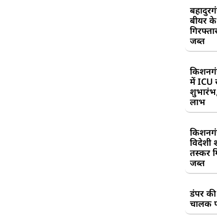
बहादुरग
बीयर क
गिरफ्तार
जब्त
किशनगं
में ICU
शुभारंभ
लाभ
किशनगं
विदेशी 
तस्कर गि
जब्त
डंपर की
चालक प