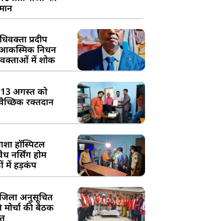
्मान
िवक्ता प्रदीप
के आकस्मिक निधन
क्ताओं में शोक
:13 अगस्त को
्वैच्छिक रक्तदान
शा हॉस्पिटल
ध नर्सिंग होम
 में हड़कंप
जिला अनुसूचित
मोर्चा की बैठक
त