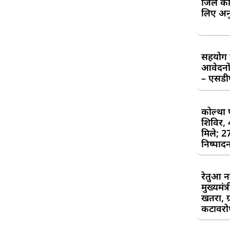
जिले की
लिए अन
सहयोग शि
आवेदनों
– एसड
कोल्था 
शिविर,
मिले; 2
निष्पाद
रेतुआ न
मुख्यमंत
खतरा, ग्
कटावरोध