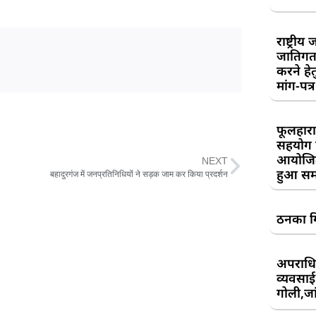
राष्ट्री
जातिगत
करने हे
मांग-पत्र
फूलहारा
सहयोग 
आयोजित
NEXT
हुआ सम
बहादुरगंज में जनप्रतिनिधियों ने सड़क जाम कर किया प्रदर्शन
ठनका गि
अपराधिय
व्यवसाई
गोली,जां