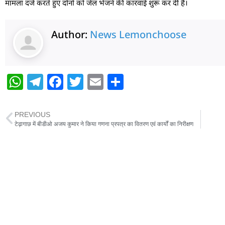
मामला दर्ज करते हुए दोनों को जेल भेजने की कारवाई शुरू कर दी है।
Author:
News Lemonchoose
W
T
F
T
E
S
h
el
a
w
m
h
at
e
c
itt
ai
ar
PREVIOUS
s
g
e
er
l
e
टेढ़ागाछ में बीडीओ अजय कुमार ने किया गणना प्रपत्र का वितरण एवं कार्यों का निरीक्षण
A
ra
b
p
m
o
p
o
k