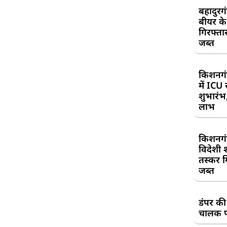
बहादुरग
बीयर क
गिरफ्तार
जब्त
किशनगं
में ICU
शुभारंभ
लाभ
किशनगं
विदेशी 
तस्कर गि
जब्त
डंपर की
चालक प