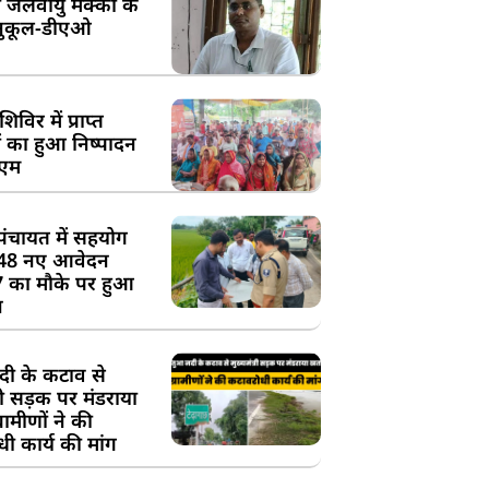
 जलवायु मक्का के
ुकूल-डीएओ
विर में प्राप्त
 का हुआ निष्पादन
ीएम
पंचायत में सहयोग
 48 नए आवेदन
7 का मौके पर हुआ
न
दी के कटाव से
्री सड़क पर मंडराया
रामीणों ने की
ी कार्य की मांग