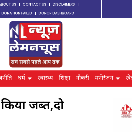
ABOUT US
CONTACT US
DISCLAIMERS
DONATION FAILED
DONOR DASHBOARD
जनीति
धर्म
स्वास्थ्य
शिक्षा
नौकरी
मनोरंजन
खे
किया जब्त,दो