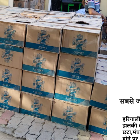
सबसे ज्
हरियाली
झलकी स
छटा,मंच 
होने पर