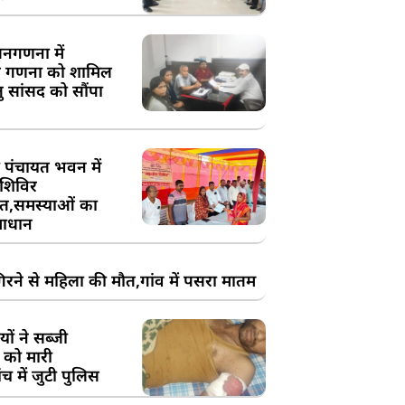
य जनगणना में
 गणना को शामिल
तु सांसद को सौंपा
 पंचायत भवन में
शिविर
,समस्याओं का
ाधान
रने से महिला की मौत,गांव में पसरा मातम
ों ने सब्जी
 को मारी
च में जुटी पुलिस