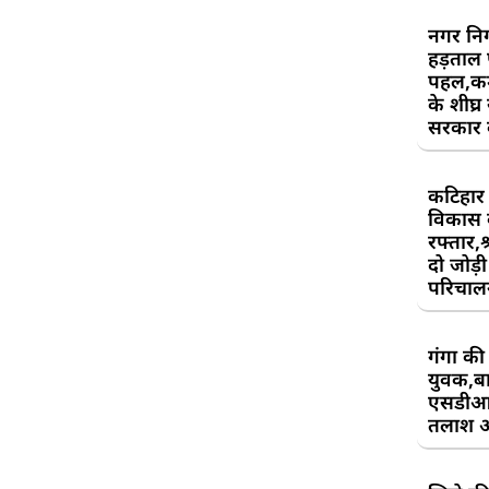
नगर निग
हड़ताल
पहल,कर्म
के शीघ्र
सरकार क
कटिहार र
विकास 
रफ्तार,श
दो जोड़ी 
परिचाल
गंगा की 
युवक,बा
एसडीआ
तलाश 