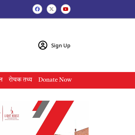
Sign Up
ल
रोचक तथ्य
Donate Now