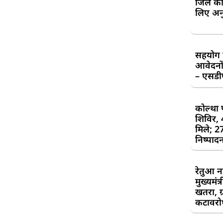
जिले की
लिए अन
सहयोग शि
आवेदनों
– एसड
कोल्था 
शिविर,
मिले; 2
निष्पाद
रेतुआ न
मुख्यमंत
खतरा, ग्
कटावरोध