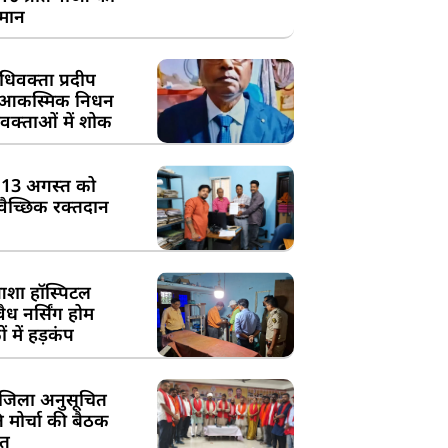
्मान
िवक्ता प्रदीप
के आकस्मिक निधन
क्ताओं में शोक
:13 अगस्त को
्वैच्छिक रक्तदान
शा हॉस्पिटल
ध नर्सिंग होम
 में हड़कंप
जिला अनुसूचित
मोर्चा की बैठक
त