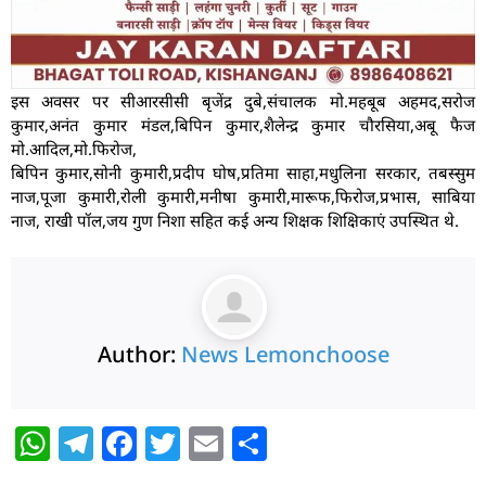
इस अवसर पर सीआरसीसी बृजेंद्र दुबे,संचालक मो.महबूब अहमद,सरोज
कुमार,अनंत कुमार मंडल,बिपिन कुमार,शैलेन्द्र कुमार चौरसिया,अबू फैज
मो.आदिल,मो.फिरोज,
बिपिन कुमार,सोनी कुमारी,प्रदीप घोष,प्रतिमा साहा,मधुलिना सरकार, तबस्सुम
नाज,पूजा कुमारी,रोली कुमारी,मनीषा कुमारी,मारूफ,फिरोज,प्रभास, साबिया
नाज, राखी पॉल,जय गुण निशा सहित कई अन्य शिक्षक शिक्षिकाएं उपस्थित थे.
Author:
News Lemonchoose
W
T
F
T
E
S
h
el
a
w
m
h