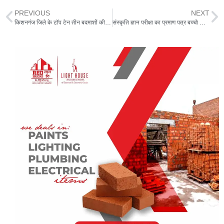
at
e
c
itt
ai
ar
PREVIOUS
NEXT
s
g
e
er
l
e
किशनगंज जिले के टॉप टेन तीन बदमाशों की गिरफ्तारी के लिए 50 हजार के इनाम की हुई घोषणा
संस्कृति ज्ञान परीक्षा का प्रमाण पत्र बच्चो को किया गया प्रदान
A
ra
b
p
m
o
p
o
k