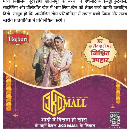
मध्य विद्यालय पूरबडांगी शीतलपुर के बच्चों ने एथलेटिक्स,कबड्डी,फुटबॉल,
साइक्लिंग और वॉलीबॉल खेल में भाग लिया.खेल को लेकर बच्चे काफी उत्साहित
दिखे। मालूम हो कि आयोजित खेल प्रतियोगिता में सफल बच्चे जिला और राज्य
स्तरीय प्रतियोगिता में प्रतिनिधित्व करेंगे ।