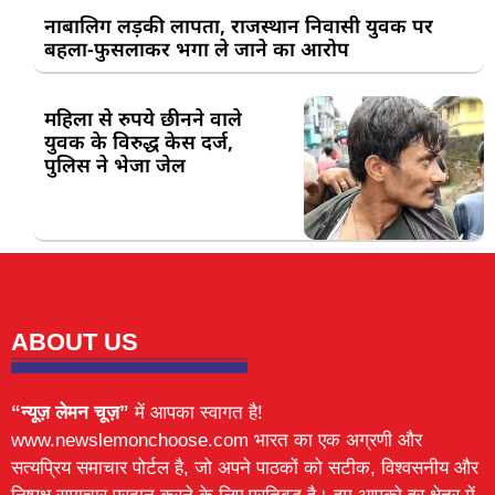
नाबालिग लड़की लापता, राजस्थान निवासी युवक पर
बहला-फुसलाकर भगा ले जाने का आरोप
महिला से रुपये छीनने वाले
युवक के विरुद्ध केस दर्ज,
पुलिस ने भेजा जेल
ABOUT US
“न्यूज़ लेमन चूज़”
में आपका स्वागत है!
www.newslemonchoose.com भारत का एक अग्रणी और
सत्यप्रिय समाचार पोर्टल है, जो अपने पाठकों को सटीक, विश्वसनीय और