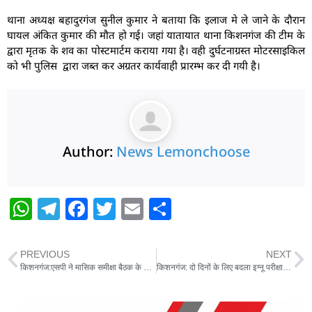
थाना अध्यक्ष बहादुरगंज सुनील कुमार ने बताया कि इलाज मे ले जाने के दौरान
घायल अंकित कुमार की मौत हो गई। जहां यातायात थाना किशनगंज की टीम के
द्वारा मृतक के शव का पोस्टमार्टम कराया गया है। वही दुर्घटनाग्रस्त मोटरसाइकिल
को भी पुलिस द्वारा जब्त कर अग्रतर कार्यवाही प्रारम्भ कर दी गयी है।
Author:
News Lemonchoose
W
T
F
T
E
S
h
el
a
w
m
h
at
e
c
itt
ai
ar
PREVIOUS
NEXT
s
g
e
er
l
e
किशनगंज:एसपी ने मासिक समीक्षा बैठक के दौरान दिये आवश्यक दिशा-निर्देश
किशनगंज: दो दिनों के लिए बदला इग्नू परीक्षा केंद्र, परीक्षार्थी नोट करें नई व्यवस्था
A
ra
b