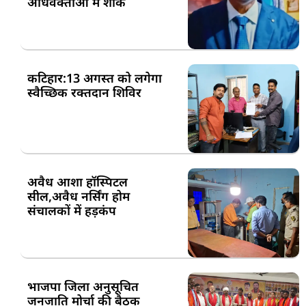
अधिवक्ताओं में शोक
कटिहार:13 अगस्त को लगेगा
स्वैच्छिक रक्तदान शिविर
अवैध आशा हॉस्पिटल
सील,अवैध नर्सिंग होम
संचालकों में हड़कंप
भाजपा जिला अनुसूचित
जनजाति मोर्चा की बैठक