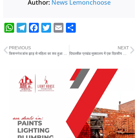
Author:
News Lemonchoose
W
T
F
T
E
S
h
el
a
w
m
h
at
e
c
itt
ai
ar
PREVIOUS
NEXT
s
g
e
er
l
e
किशनगंज:बांस झाड़ से महिला का शव हुआ बरामद,जांच में जुटी पुलिस
दिघलबैंक प्रखंड मुख्यालय में एक दिवसीय जॉब कैंप का आयोजन:30अभ्यर्थी चयनित
A
ra
b
p
m
o
p
o
k