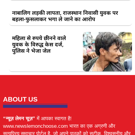
नाबालिग लड़की लापता, राजस्थान निवासी युवक पर
बहला-फुसलाकर भगा ले जाने का आरोप
महिला से रुपये छीनने वाले
युवक के विरुद्ध केस दर्ज,
पुलिस ने भेजा जेल
ABOUT US
“न्यूज़ लेमन चूज़”
में आपका स्वागत है!
www.newslemonchoose.com भारत का एक अग्रणी और
सत्यप्रिय समाचार पोर्टल है, जो अपने पाठकों को सटीक, विश्वसनीय और