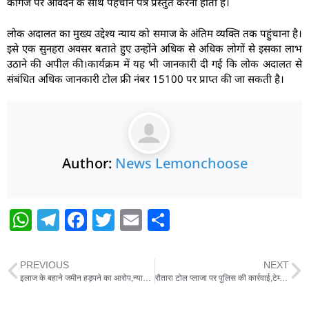
कागज पर आवेदन के साथ पहचान पत्र प्रस्तुत करना होता है।
लोक अदालत का मुख्य उद्देश्य न्याय को समाज के अंतिम व्यक्ति तक पहुंचाना है।
इसे एक सुनहरा अवसर बताते हुए उन्होंने अधिक से अधिक लोगों से इसका लाभ
उठाने की अपील की।कार्यक्रम में यह भी जानकारी दी गई कि लोक अदालत से
संबंधित अधिक जानकारी टोल फ्री नंबर 15100 पर प्राप्त की जा सकती है।
Author:
News Lemonchoose
W
T
F
T
E
S
h
el
a
w
m
h
at
e
c
itt
ai
ar
PREVIOUS
NEXT
s
g
e
er
l
e
इलाज के बहाने जमीन हड़पने का आरोप,न्याय की गुहार
रौतारा टोल प्लाजा पर पुलिस की कार्रवाई,टेम्पो से 19.5 लीटर विदेशी शराब बरामद
A
ra
b