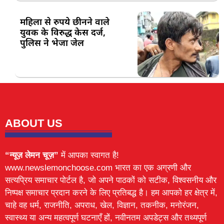
महिला से रुपये छीनने वाले
युवक के विरुद्ध केस दर्ज,
पुलिस ने भेजा जेल
ABOUT US
“न्यूज़ लेमन चूज़”
में आपका स्वागत है!
www.newslemonchoose.com भारत का एक अग्रणी और
सत्यप्रिय समाचार पोर्टल है, जो अपने पाठकों को सटीक, विश्वसनीय और
निष्पक्ष समाचार प्रदान करने के लिए प्रतिबद्ध है। हम आपको हर क्षेत्र में,
चाहे वह धर्म, राजनीति, अपराध, खेल, विज्ञान, तकनीक, मनोरंजन,
स्वास्थ्य या अन्य महत्वपूर्ण घटनाएँ हों, नवीनतम अपडेट्स और तथ्यपूर्ण