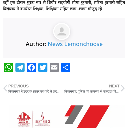
वहीँ इस दौरान मुख्य रुप से शिवीर सहयोगी सीमा कुमारी, सरिता कुमारी सहित
विद्यालय मे कार्यरत शिक्षक, शिक्षिका सहित छात्र -छात्रा मौजूद रहे।
Author:
News Lemonchoose
W
T
F
T
E
S
h
el
a
w
m
h
at
e
c
itt
ai
ar
PREVIOUS
NEXT
s
g
e
er
l
e
किशनगंज में इंटर के छात्र का फंदे से लटका शव बरामद,जांच में जुटी पुलिस
किशनगंज: पुलिस की तत्परता से वारदात को अंजाम देकर भाग रहा बदमाश गिरफ्तार,रूपया बरामद
A
ra
b
p
m
o
p
o